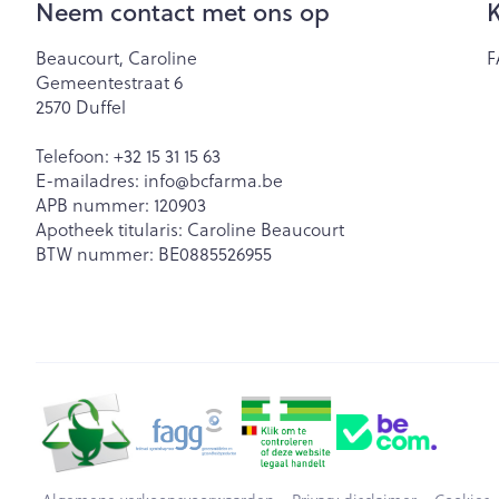
Neem contact met ons op
K
Beaucourt, Caroline
F
Gemeentestraat 6
2570
Duffel
Telefoon:
+32 15 31 15 63
E-mailadres:
info@
bcfarma.be
APB nummer:
120903
Apotheek titularis:
Caroline Beaucourt
BTW nummer:
BE0885526955