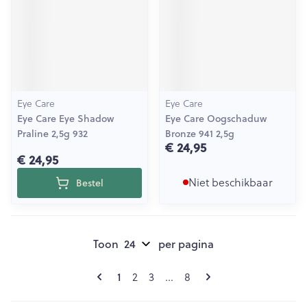
Eye Care
Eye Care
Eye Care Eye Shadow
Eye Care Oogschaduw
Praline 2,5g 932
Bronze 941 2,5g
€ 24,95
€ 24,95
Niet beschikbaar
Bestel
Toon
per pagina
Pagina's
U lees momenteel pagina
1
Pagina
Pagina
Pagina
2
3
...
8