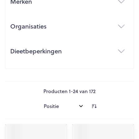
Merken
filter
Organisaties
filter
Dieetbeperkingen
filter
Producten
1
-
24
van
172
Sorteer op: