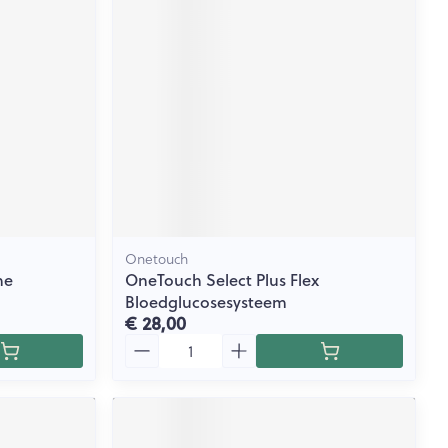
rende
Parfums en
geurproducten
Onetouch
ne
OneTouch Select Plus Flex
Bloedglucosesysteem
€ 28,00
CBD
Aantal