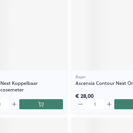
ging
Supplementen
Insectenwe
Mondmaskers
middelen
issen
 -
id
id
Bayer
 Next Koppelbaar
Ascensia Contour Next O
ucosemeter
€ 28,00
Zelfbruiner
Scheren
Aantal