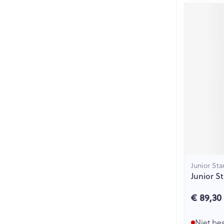
Junior Sta
Junior S
€ 89,30
Niet be