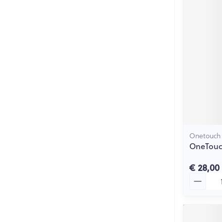
Onetouch
OneTouch
€ 28,00
Aantal