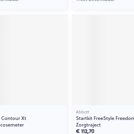
Abbott
 Contour Xt
Startkit FreeStyle Freedom
ucosemeter
Zorgtraject
€ 112,70