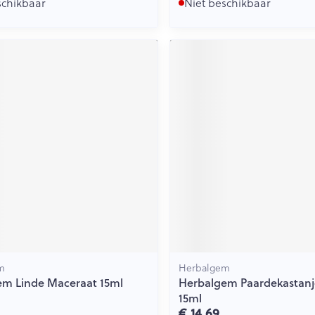
schikbaar
Niet beschikbaar
m
Herbalgem
em Linde Maceraat 15ml
Herbalgem Paardekastanj
15ml
€ 14,69