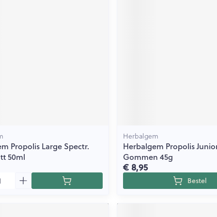
ging
Supplementen
Insectenwe
Mondmaskers
middelen
issen
 -
id
id
m
Herbalgem
m Propolis Large Spectr.
Herbalgem Propolis Junior
Zelfbruiner
Scheren
utt 50ml
Gommen 45g
€ 8,95
Bestel