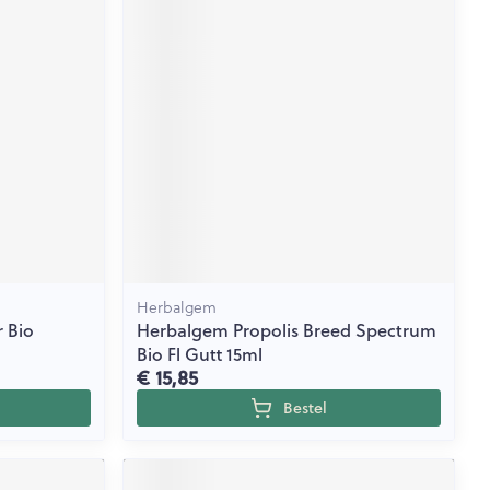
rende
Parfums en
geurproducten
Herbalgem
 Bio
Herbalgem Propolis Breed Spectrum
CBD
Bio Fl Gutt 15ml
€ 15,85
Bestel