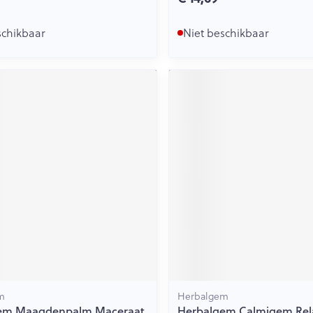
schikbaar
Niet beschikbaar
m
Herbalgem
em Maagdenpalm Maceraat
Herbalgem Calmigem Rel