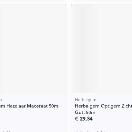
m
Herbalgem
em Hazelaar Maceraat 50ml
Herbalgem Optigem Zich
Gutt 50ml
€ 29,34