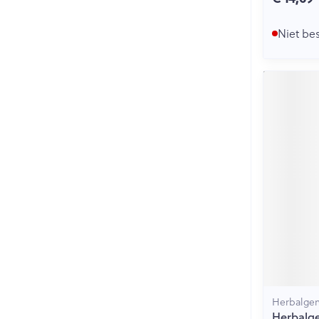
Niet be
Herbalge
Herbalg