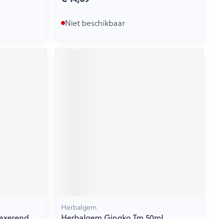
Niet beschikbaar
Herbalgem
axerend
Herbalgem Gingko Tm 50ml