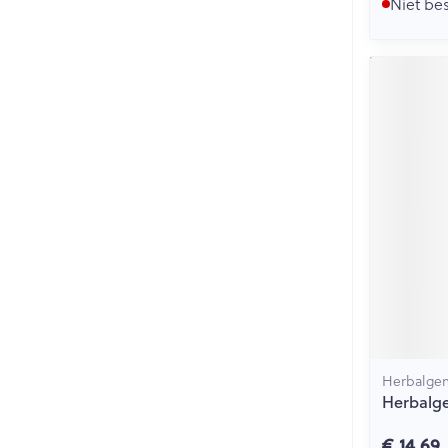
Niet be
Herbalge
Herbalg
€ 14,69