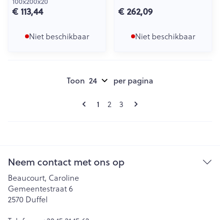
100x200x20
€ 113,44
€ 262,09
Niet beschikbaar
Niet beschikbaar
Toon
per pagina
Pagina's
U lees momenteel pagina
Pagina
Pagina
1
2
3
Neem contact met ons op
Beaucourt, Caroline
Gemeentestraat 6
2570
Duffel