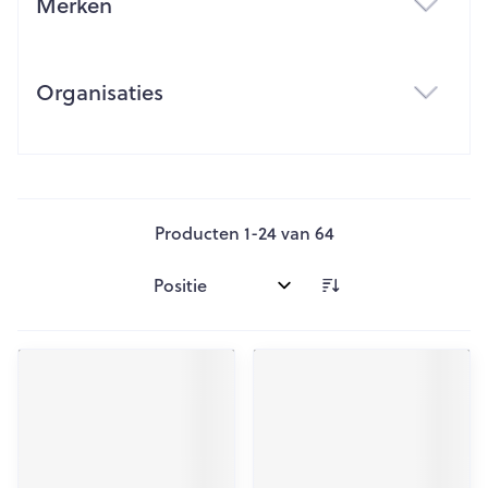
Merken
filter
Organisaties
filter
Producten
1
-
24
van
64
Sorteer op: