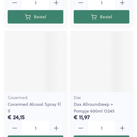
Bestel
Bestel
Covarmed
Dax
Covarmed Alcosol Spray Fl
Dax Allroundzeep +
1l
Pompje 600ml O245
€ 24,15
€ 11,97
Aantal
Aantal