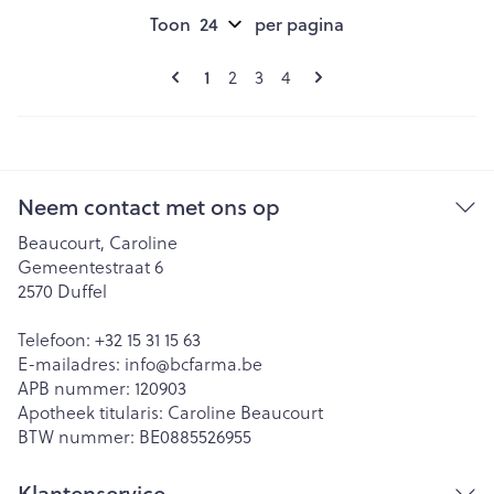
Toon
per pagina
Pagina's
U lees momenteel pagina
1
Pagina
Pagina
Pagina
2
3
4
Neem contact met ons op
Beaucourt, Caroline
Gemeentestraat 6
2570
Duffel
Telefoon:
+32 15 31 15 63
E-mailadres:
info@
bcfarma.be
APB nummer:
120903
Apotheek titularis:
Caroline Beaucourt
BTW nummer:
BE0885526955
Klantenservice