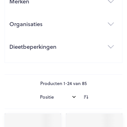
Merken
filter
Organisaties
filter
Dieetbeperkingen
filter
Producten
1
-
24
van
85
Sorteer op: