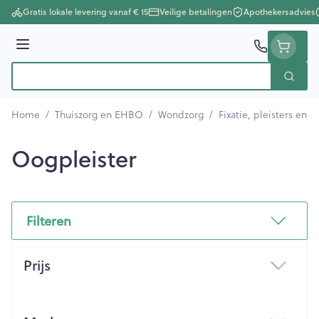
Ga naar de inhoud
Gratis lokale levering vanaf € 15
Veilige betalingen
Apothekersadvies
Menu
Zoek
Product, merk, categorie...
Home
/
Thuiszorg en EHBO
/
Wondzorg
/
Fixatie, pleisters en s
Oogpleister
Filteren
Doorgaan naar productlijst
Prijs
filter