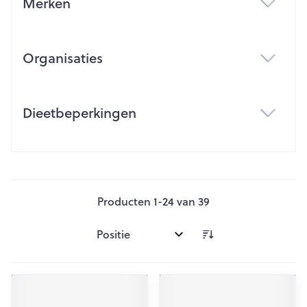
Merken
filter
Organisaties
filter
Dieetbeperkingen
filter
Producten
1
-
24
van
39
Sorteer op: