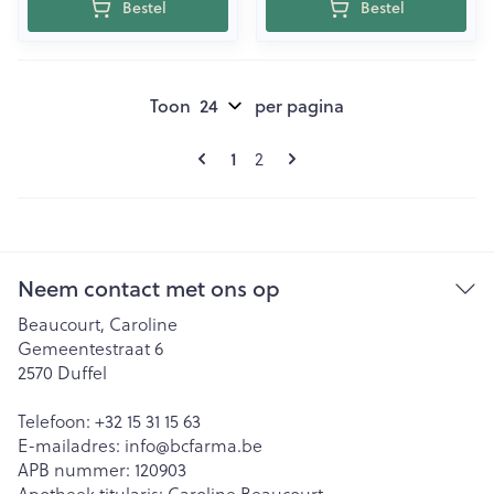
Bestel
Bestel
Toon
per pagina
Pagina's
U lees momenteel pagina
Pagina
1
2
Neem contact met ons op
Beaucourt, Caroline
Gemeentestraat 6
2570
Duffel
Telefoon:
+32 15 31 15 63
E-mailadres:
info@
bcfarma.be
APB nummer:
120903
Apotheek titularis:
Caroline Beaucourt