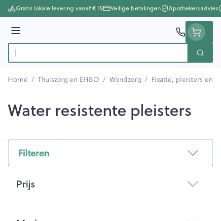
Ga naar de inhoud
Gratis lokale levering vanaf € 15
Veilige betalingen
Apothekersadvies
Menu
Zoek
Product, merk, categorie...
Home
/
Thuiszorg en EHBO
/
Wondzorg
/
Fixatie, pleisters en s
Water resistente pleisters
Filteren
Doorgaan naar productlijst
Prijs
filter