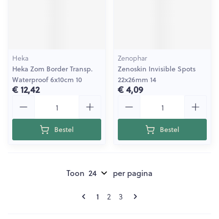
Heka
Zenophar
Heka Zom Border Transp.
Zenoskin Invisible Spots
Waterproof 6x10cm 10
22x26mm 14
€ 12,42
€ 4,09
Aantal
Aantal
Bestel
Bestel
Toon
per pagina
Pagina's
U lees momenteel pagina
Pagina
Pagina
1
2
3