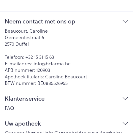
Neem contact met ons op
Beaucourt, Caroline
Gemeentestraat 6
2570
Duffel
Telefoon:
+32 15 31 15 63
E-mailadres:
info@
bcfarma.be
APB nummer:
120903
Apotheek titularis:
Caroline Beaucourt
BTW nummer:
BE0885526955
Klantenservice
FAQ
Uw apotheek
Over ons
Nuttige links
Gezondheidsnieuws
Apotheker