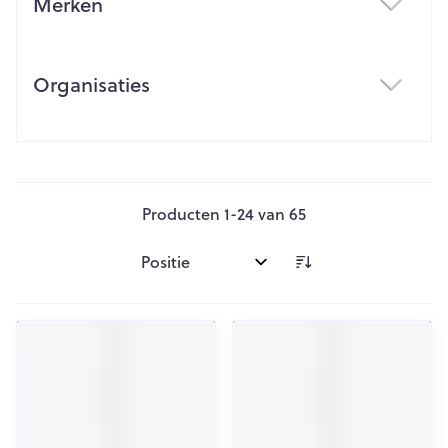
Merken
filter
Organisaties
filter
Producten
1
-
24
van
65
Sorteer op: