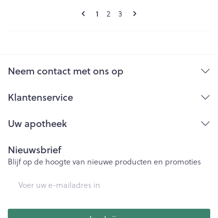
Pagina's
U lees momenteel pagina
1
Pagina
Pagina
2
3
Neem contact met ons op
Klantenservice
Uw apotheek
Nieuwsbrief
Blijf op de hoogte van nieuwe producten en promoties
E-mail adres