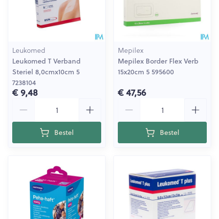
Leukomed
Mepilex
Leukomed T Verband
Mepilex Border Flex Verb
Steriel 8,0cmx10cm 5
15x20cm 5 595600
7238104
€ 9,48
€ 47,56
Aantal
Aantal
Bestel
Bestel