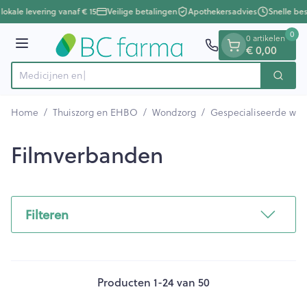
Dia 1 van 1
Ga naar de inhoud
lokale levering vanaf € 15
Veilige betalingen
Apothekersadvies
Snelle bes
0
0 artikelen
€ 0,00
Menu
Zoek
Product, merk, categorie...
Home
/
Thuiszorg en EHBO
/
Wondzorg
/
Gespecialiseerde wo
Filmverbanden
Filteren
Producten
1
-
24
van
50