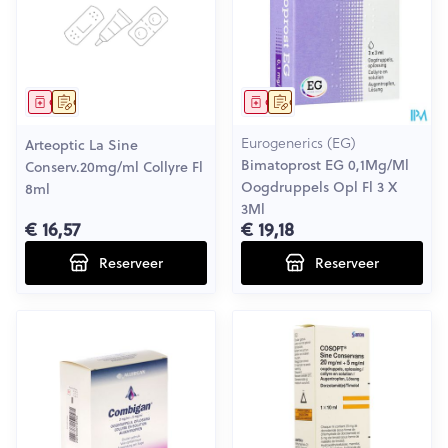
Geneesmiddel
Op voorschrift
Geneesmiddel
Op voorschrift
Eurogenerics (EG)
Arteoptic La Sine
Bimatoprost EG 0,1Mg/Ml
Conserv.20mg/ml Collyre Fl
Oogdruppels Opl Fl 3 X
8ml
3Ml
€ 16,57
€ 19,18
Reserveer
Reserveer