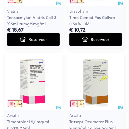
Viatris
Ursapharm
Tensocmylan Viatris Coll 3
Timo Comod Pos Collyre
X 5ml 20mg/5mg/ml
0,50% 10Ml
€ 18,67
€ 10,72
Reserveer
Reserveer
Geneesmiddel
Op voorschrift
Geneesmiddel
Op voorschrift
Arvato
Arvato
Timoptolgel 5,0mg/ml
Trusopt Ocumeter Plus
0,50% 2,5ml
20mg/ml Collyre Sol 5ml