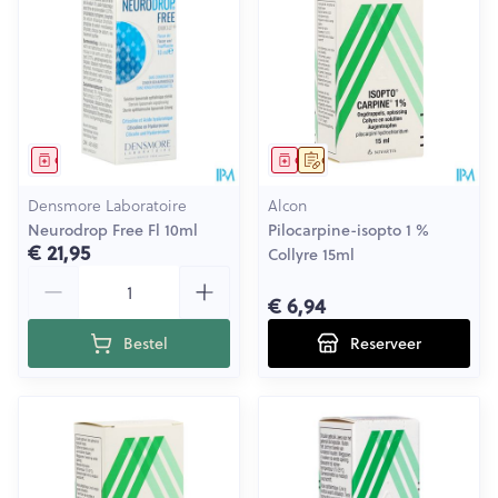
Geneesmiddel
Geneesmiddel
Op voorschrift
Densmore Laboratoire
Alcon
Neurodrop Free Fl 10ml
Pilocarpine-isopto 1 %
€ 21,95
Collyre 15ml
Aantal
€ 6,94
Bestel
Reserveer