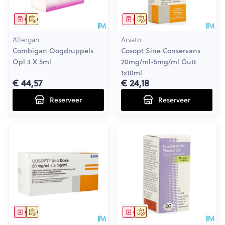
Geneesmiddel
Op voorschrift
Geneesmiddel
Op voorschrift
Allergan
Arvato
Combigan Oogdruppels
Cosopt Sine Conservans
Opl 3 X 5ml
20mg/ml-5mg/ml Gutt
1x10ml
€ 44,57
€ 24,18
Reserveer
Reserveer
Geneesmiddel
Op voorschrift
Geneesmiddel
Op voorschrift