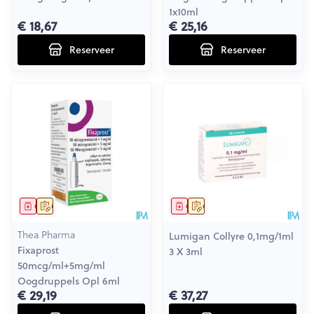
1x10ml
€ 18,67
€ 25,16
Reserveer
Reserveer
Geneesmiddel
Op voorschrift
Geneesmiddel
Op voorschrift
Thea Pharma
Lumigan Collyre 0,1mg/1ml
Fixaprost
3 X 3ml
50mcg/ml+5mg/ml
Oogdruppels Opl 6ml
€ 29,19
€ 37,27