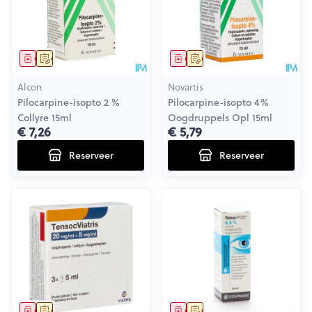
Geneesmiddel
Op voorschrift
Geneesmiddel
Op voorschrift
Alcon
Novartis
Pilocarpine-isopto 2 %
Pilocarpine-isopto 4%
Collyre 15ml
Oogdruppels Opl 15ml
€ 7,26
€ 5,79
Reserveer
Reserveer
Geneesmiddel
Op voorschrift
Geneesmiddel
Op voorschrift