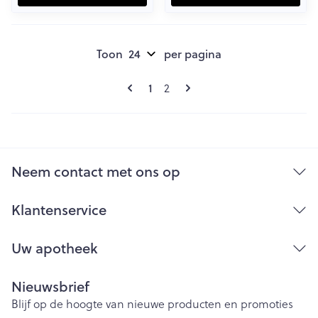
Toon
per pagina
Pagina's
U lees momenteel pagina
Pagina
1
2
Neem contact met ons op
Klantenservice
Uw apotheek
Nieuwsbrief
Blijf op de hoogte van nieuwe producten en promoties