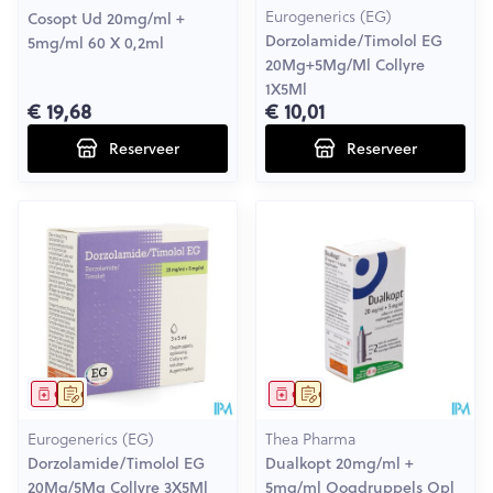
Eurogenerics (EG)
Cosopt Ud 20mg/ml +
Dorzolamide/Timolol EG
5mg/ml 60 X 0,2ml
20Mg+5Mg/Ml Collyre
1X5Ml
€ 19,68
€ 10,01
Reserveer
Reserveer
Geneesmiddel
Op voorschrift
Geneesmiddel
Op voorschrift
Eurogenerics (EG)
Thea Pharma
Dorzolamide/Timolol EG
Dualkopt 20mg/ml +
20Mg/5Mg Collyre 3X5Ml
5mg/ml Oogdruppels Opl