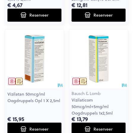
€ 4,67
€ 12,81
Reserveer
Reserveer
Geneesmiddel
Op voorschrift
Geneesmiddel
Op voorschrift
Bausch & Lomb
Vizilatan 50mcg/ml
Vizilaticom
Oogdruppels Opl 1 X 2,5ml
50mcg/ml+5mg/ml
Oogdruppels 1x2,5ml
€ 15,95
€ 13,79
Reserveer
Reserveer