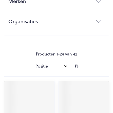
Merken
filter
Organisaties
filter
Producten
1
-
24
van
42
Sorteer op: