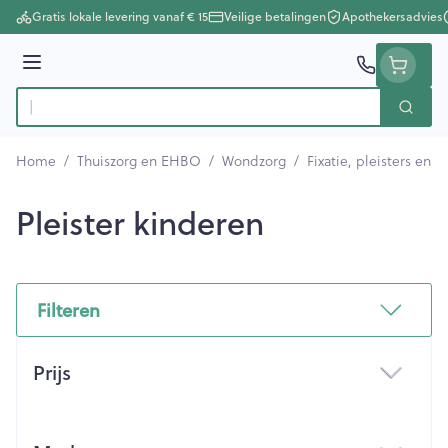
Ga naar de inhoud
Gratis lokale levering vanaf € 15
Veilige betalingen
Apothekersadvies
Menu
Zoek
Product, merk, categorie...
Home
/
Thuiszorg en EHBO
/
Wondzorg
/
Fixatie, pleisters en s
Pleister kinderen
Filteren
Doorgaan naar productlijst
Prijs
filter