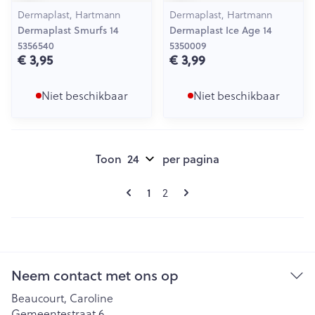
Dermaplast, Hartmann
Dermaplast, Hartmann
Dermaplast Smurfs 14
Dermaplast Ice Age 14
5356540
5350009
€ 3,95
€ 3,99
Niet beschikbaar
Niet beschikbaar
Toon
per pagina
Pagina's
U lees momenteel pagina
Pagina
1
2
Neem contact met ons op
Beaucourt, Caroline
Gemeentestraat 6