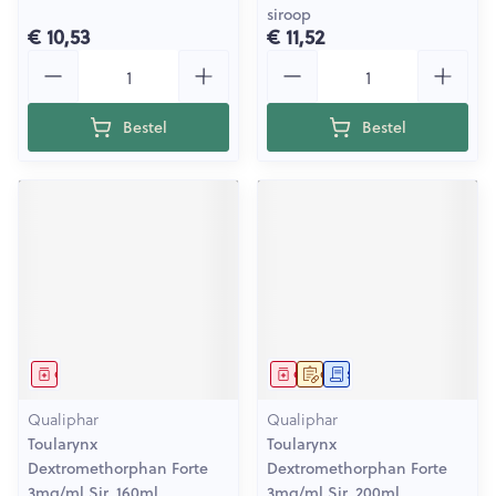
siroop
€ 10,53
€ 11,52
Aantal
Aantal
Bestel
Bestel
Geneesmiddel
Geneesmiddel
Op voorschrift
Schriftelijke aanvraag
Qualiphar
Qualiphar
Toularynx
Toularynx
Dextromethorphan Forte
Dextromethorphan Forte
3mg/ml Sir. 160ml
3mg/ml Sir. 200ml