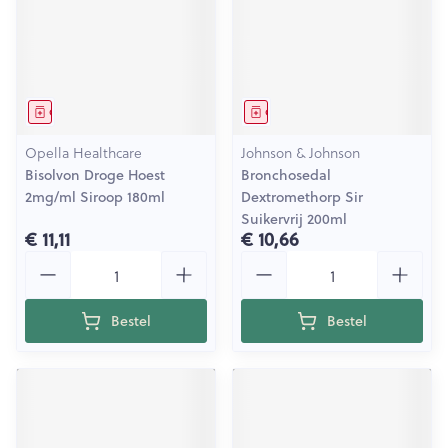
Geneesmiddel
Geneesmiddel
Opella Healthcare
Johnson & Johnson
Bisolvon Droge Hoest
Bronchosedal
2mg/ml Siroop 180ml
Dextromethorp Sir
Suikervrij 200ml
€ 11,11
€ 10,66
Aantal
Aantal
Bestel
Bestel