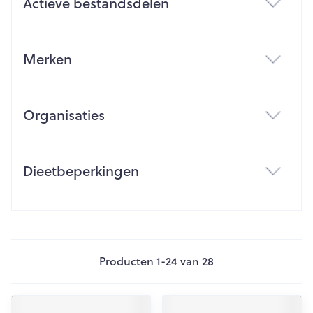
Actieve bestandsdelen
filter
Merken
filter
Organisaties
filter
Dieetbeperkingen
filter
Producten
1
-
24
van
28