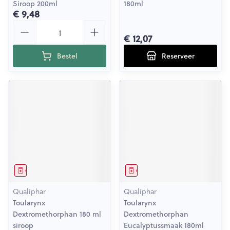
Siroop 200ml
180ml
€ 9,48
Aantal
€ 12,07
Bestel
Reserveer
Geneesmiddel
Geneesmiddel
Qualiphar
Qualiphar
Toularynx
Toularynx
Dextromethorphan 180 ml
Dextromethorphan
siroop
Eucalyptussmaak 180ml