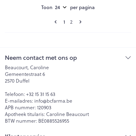
Toon
per pagina
Pagina's
U lees momenteel pagina
Pagina
1
2
Neem contact met ons op
Beaucourt, Caroline
Gemeentestraat 6
2570
Duffel
Telefoon:
+32 15 31 15 63
E-mailadres:
info@
bcfarma.be
APB nummer:
120903
Apotheek titularis:
Caroline Beaucourt
BTW nummer:
BE0885526955