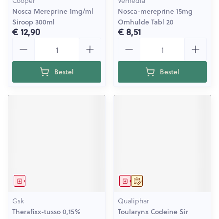
Cooper
Vemedia
Nosca Mereprine 1mg/ml
Nosca-mereprine 15mg
Siroop 300ml
Omhulde Tabl 20
€ 12,90
€ 8,51
Aantal
Aantal
Bestel
Bestel
Geneesmiddel
Geneesmiddel
Op voorschrift
Gsk
Qualiphar
Therafixx-tusso 0,15%
Toularynx Codeine Sir