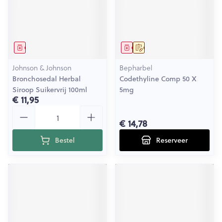
Geneesmiddel
Geneesmiddel
Op voorschrift
Johnson & Johnson
Bepharbel
Bronchosedal Herbal
Codethyline Comp 50 X
Siroop Suikervrij 100ml
5mg
€ 11,95
Aantal
€ 14,78
Bestel
Reserveer