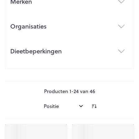
Merken
filter
Organisaties
filter
Dieetbeperkingen
filter
Producten
1
-
24
van
46
Sorteer op: