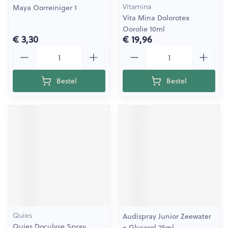
Vitamina
Maya Oorreiniger 1
Vita Mina Dolorotex
Oorolie 10ml
€ 3,30
€ 19,96
Aantal
Aantal
Bestel
Bestel
Quies
Audispray Junior Zeewater
Quies Doculyse Spray
+ Glycerol 25ml