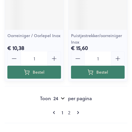
Oorreiniger / Oorlepel Inox
Puistjestrekker/oorreiniger
Inox
€ 10,38
€ 15,60
Aantal
Aantal
Bestel
Bestel
Toon
per pagina
Pagina's
U lees momenteel pagina
1
Pagina
2