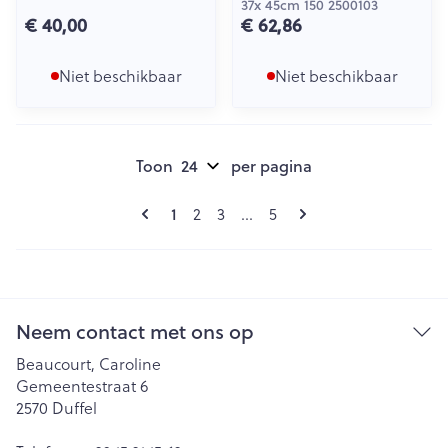
37x 45cm 150 2500103
€ 40,00
€ 62,86
Niet beschikbaar
Niet beschikbaar
Toon
per pagina
Pagina's
U lees momenteel pagina
Pagina
Pagina
Pagina
1
2
3
...
5
Neem contact met ons op
Beaucourt, Caroline
Gemeentestraat 6
2570
Duffel