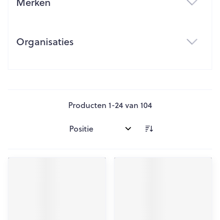
Merken
filter
Organisaties
filter
Producten
1
-
24
van
104
Sorteer op: