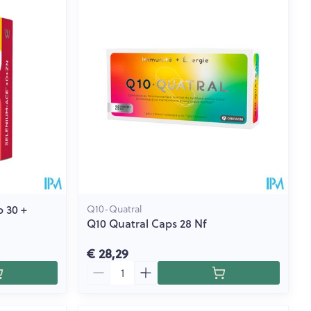
rende
Parfums en
geurproducten
 30 +
Q10-Quatral
Q10 Quatral Caps 28 Nf
CBD
€ 28,29
Aantal