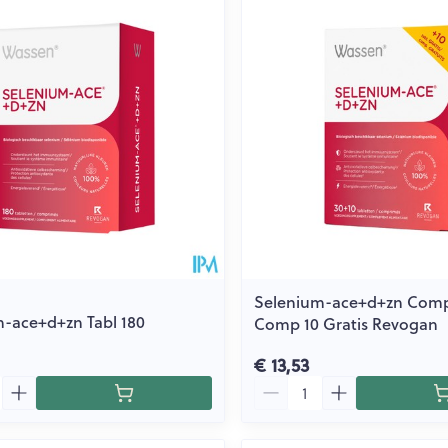
Toon meer
ging
Supplementen
Insectenwe
Mondmaskers
middelen
issen
 -
id
id
Selenium-ace+d+zn Comp
-ace+d+zn Tabl 180
Comp 10 Gratis Revogan
Zelfbruiner
Scheren
€ 13,53
Aantal