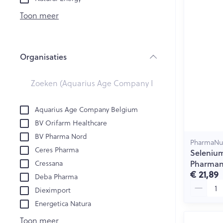
Creme, gel en 
Aerosol accesso
Blaren
Toon meer
Zuurstof
Eelt
Eksteroog - lik
Ademhalingsst
Organisaties
Toon meer
filter
Spieren en ge
Specifiek voo
Aquarius Age Company Belgium
Naalden en sp
BV Orifarm Healthcare
Lichaamsverzo
Infecties
BV Pharma Nord
Spuiten
PharmaNut
Deodorant
Ceres Pharma
Seleniu
Oplossing voor 
Gezichtsverzor
Pharman
Cressana
Luizen
Naalden
€ 21,89
Deba Pharma
Aantal
Naalden voor i
Dieximport
pennaalden
Diagnostica
Energetica Natura
Toon meer
Toon meer