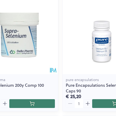
rma
pure encapsulations
elenium 200y Comp 100
Pure Encapsulations Sele
Caps 90
€ 25,20
Aantal