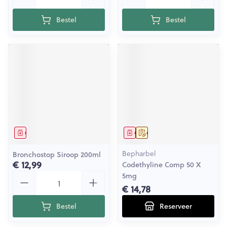
Bestel
Bestel
Geneesmiddel
Geneesmiddel
Op voorschrift
Bepharbel
Bronchostop Siroop 200ml
€ 12,99
Codethyline Comp 50 X
Aantal
5mg
€ 14,78
Bestel
Reserveer