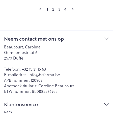
Pagina's
U lees momenteel pagina
Pagina
Pagina
Pagina
1
2
3
4
Neem contact met ons op
Beaucourt, Caroline
Gemeentestraat 6
2570
Duffel
Telefoon:
+32 15 31 15 63
E-mailadres:
info@
bcfarma.be
APB nummer:
120903
Apotheek titularis:
Caroline Beaucourt
BTW nummer:
BE0885526955
Klantenservice
FAQ