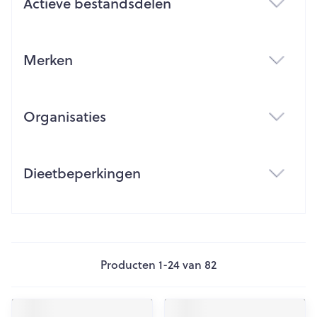
Actieve bestandsdelen
filter
Merken
filter
Organisaties
filter
Dieetbeperkingen
filter
Producten
1
-
24
van
82