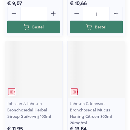
€ 9,07
€ 10,66
Aantal
Aantal
Bestel
Bestel
Geneesmiddel
Geneesmiddel
Johnson & Johnson
Johnson & Johnson
Bronchosedal Herbal
Bronchosedal Mucus
Siroop Suikervrij 100ml
Honing Citroen 300ml
20mg/ml
€ 11,95
€ 13,84