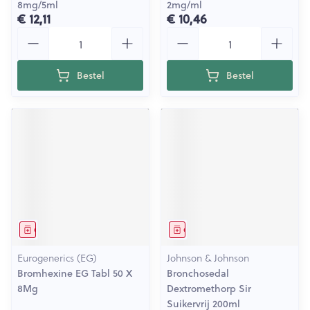
8mg/5ml
2mg/ml
€ 12,11
€ 10,46
Aantal
Aantal
Bestel
Bestel
Geneesmiddel
Geneesmiddel
Eurogenerics (EG)
Johnson & Johnson
Bromhexine EG Tabl 50 X
Bronchosedal
8Mg
Dextromethorp Sir
Suikervrij 200ml