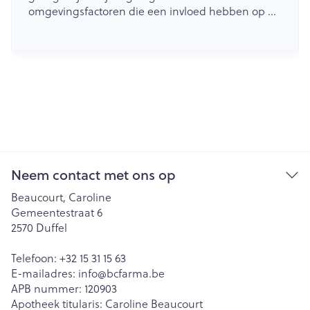
omgevingsfactoren die een invloed hebben op de
kwaliteit en duurtijd van je slaap. Zoals we
allemaal weten, is een goede nachtrust een
curciale factor voor je fysieke én mentale
gezondheid. Net daarom is het zo belangrijk om
een goede slaaphygiëne te ontwikkelen. In dit
artikel geven we jou onze belangrijkste tips mee.
Neem contact met ons op
Beaucourt, Caroline
Gemeentestraat 6
2570
Duffel
Telefoon:
+32 15 31 15 63
E-mailadres:
info@
bcfarma.be
APB nummer:
120903
Apotheek titularis:
Caroline Beaucourt