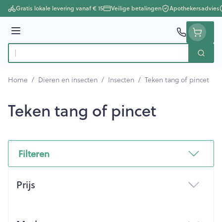
Ga naar de inhoud
Gratis lokale levering vanaf € 15
Veilige betalingen
Apothekersadvies
Menu
Zoek
Product, merk, categorie...
Home
/
Dieren en insecten
/
Insecten
/
Teken tang of pincet
Teken tang of pincet
Filteren
Doorgaan naar productlijst
Prijs
filter