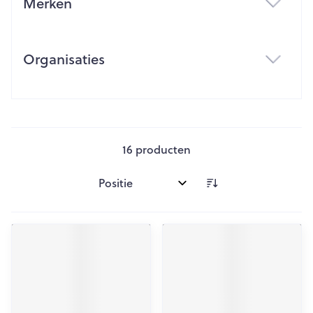
Merken
filter
Organisaties
filter
16
producten
Sorteer op: