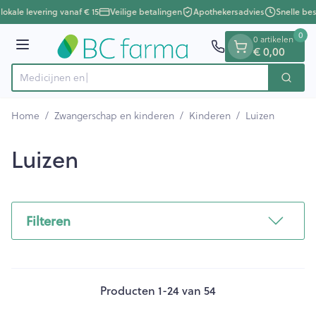
Dia 1 van 1
Ga naar de inhoud
lokale levering vanaf € 15
Veilige betalingen
Apothekersadvies
Snelle bes
0
0 artikelen
Menu
€ 0,00
Zoek
Product, merk, categorie...
Home
/
Zwangerschap en kinderen
/
Kinderen
/
Luizen
Luizen
Filteren
Producten
1
-
24
van
54