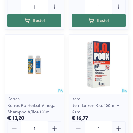
Aantal
Aantal
Bestel
Bestel
Korres
Item
Korres Kp Herbal Vinegar
Item Luizen K.o. 100ml +
Shampoo A/lice 150ml
Kam
€ 13,20
€ 16,77
Aantal
Aantal