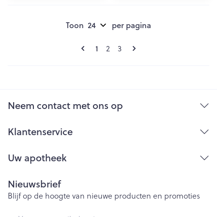
Toon
per pagina
Pagina's
U lees momenteel pagina
Pagina
Pagina
1
2
3
Neem contact met ons op
Klantenservice
Uw apotheek
Nieuwsbrief
Blijf op de hoogte van nieuwe producten en promoties
E-mail adres