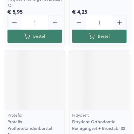
32
€ 5,95
€ 4,25
Aantal
Aantal
Bestel
Bestel
Protefix
Fittydent
Protefix
Fittydent Orthodontic
Prothesetandenborstel
Reinigingset + Bruistabl 32