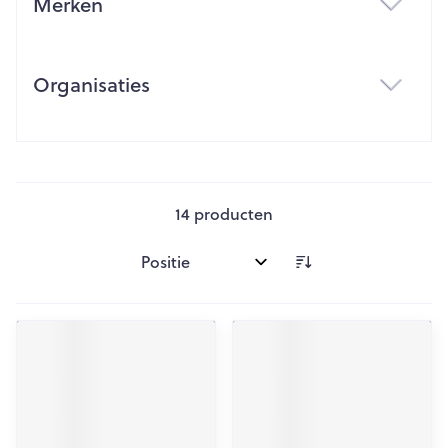
Merken
filter
Organisaties
filter
14
producten
Sorteer op: