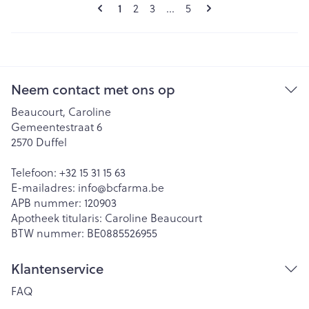
Pagina's
U lees momenteel pagina
1
Pagina
Pagina
Pagina
2
3
...
5
Neem contact met ons op
Beaucourt, Caroline
Gemeentestraat 6
2570
Duffel
Telefoon:
+32 15 31 15 63
E-mailadres:
info@
bcfarma.be
APB nummer:
120903
Apotheek titularis:
Caroline Beaucourt
BTW nummer:
BE0885526955
Klantenservice
FAQ