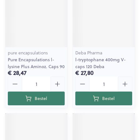
pure encapsulations
Deba Pharma
Pure Encapsulations l-
l-tryptophane 400mg V-
lysine Plus Aminoz. Caps 90
caps 120 Deba
€ 28,47
€ 27,80
Aantal
Aantal
Bestel
Bestel