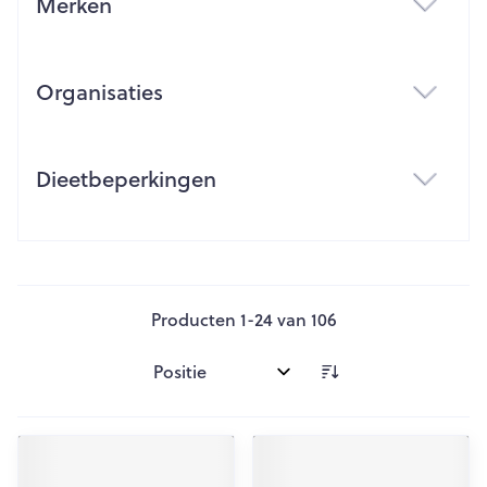
Merken
filter
Organisaties
filter
Dieetbeperkingen
filter
Producten
1
-
24
van
106
Sorteer op: