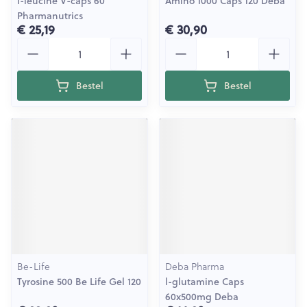
l-leucine V-caps 60
Amino 1000 Caps 120 Deba
Pharmanutrics
€ 25,19
€ 30,90
Aantal
Aantal
Bestel
Bestel
Be-Life
Deba Pharma
Tyrosine 500 Be Life Gel 120
l-glutamine Caps
60x500mg Deba