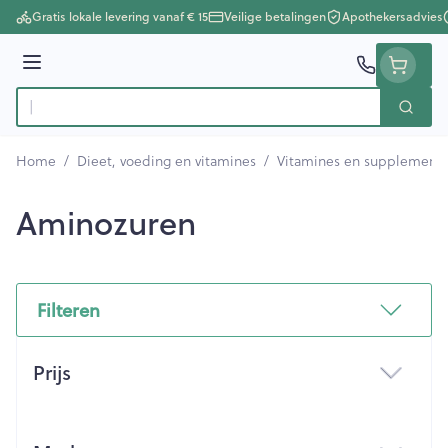
Ga naar de inhoud
Gratis lokale levering vanaf € 15
Veilige betalingen
Apothekersadvies
Menu
Zoek
Product, merk, categorie...
Home
/
Dieet, voeding en vitamines
/
Vitamines en supplement
Aminozuren
Filteren
Doorgaan naar productlijst
Prijs
filter