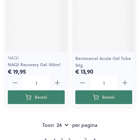
NAQI
Rectovenal Acute Gel Tube
NAQI Recovery Gel 100ml
50g
€ 19,95
€ 13,90
Aantal
Aantal
Bestel
Bestel
Toon
per pagina
Pagina's
U lees momenteel pagina
Pagina
Pagina
Pagina
1
2
3
...
7