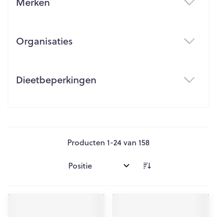
Merken
filter
Organisaties
filter
Dieetbeperkingen
filter
Producten
1
-
24
van
158
Sorteer op: