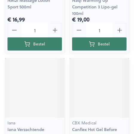
NAQI Massage Lotion
Naqi Warming Up
Sport 500ml
Competition 3 Lipo-gel
100ml
€ 16,99
€ 19,00
Aantal
Aantal
Bestel
Bestel
Iana
CBX Medical
Iana Verzachtende
Canflex Hot Gel Before