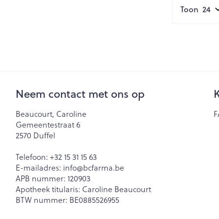
Creme, gel en 
Toon
Aerosol accesso
Blaren
Zuurstof
Eelt
Eksteroog - lik
Ademhalingsst
Toon meer
Spieren en ge
Neem contact met ons op
K
Specifiek voo
Beaucourt, Caroline
F
Naalden en sp
Gemeentestraat 6
Lichaamsverzo
Infecties
2570
Duffel
Spuiten
Deodorant
Oplossing voor 
Telefoon:
+32 15 31 15 63
Gezichtsverzor
Luizen
E-mailadres:
info@
bcfarma.be
Naalden
APB nummer:
120903
Naalden voor i
Apotheek titularis:
Caroline Beaucourt
pennaalden
Diagnostica
BTW nummer:
BE0885526955
Toon meer