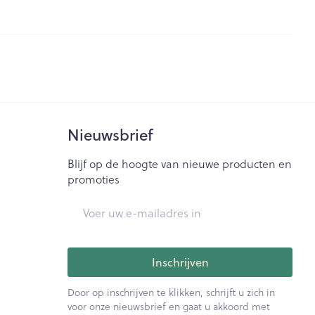
je
Badkamer
Bed
ng zon
Doorliggen - decubitis
ie
Urinewegen
Toon meer
id, spanning
Stoppen met roken
Nieuwsbrief
t en intieme
Gezichtsreiniging -
Blijf op de hoogte van nieuwe producten en
ontschminken
n Orthopedie
Instrumenten
promoties
sche
Anti tumor middelen
en
Reinigingsmelk, - crème, -
E-mail adres
ie
olie en gel
jn
Tonic - lotion
Anesthesie
zorging
Micellair water
Inschrijven
Specifiek voor de ogen
ie
Diverse geneesmiddelen
Door op inschrijven te klikken, schrijft u zich in
et
Toon meer
voor onze nieuwsbrief en gaat u akkoord met