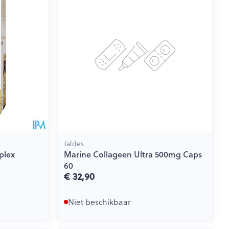
rende
Parfums en
geurproducten
Jaldes
plex
Marine Collageen Ultra 500mg Caps
60
€ 32,90
CBD
Niet beschikbaar