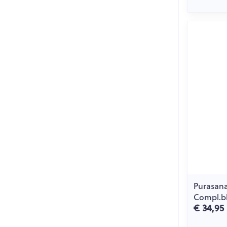
Purasana
Compl.bl
€ 34,95