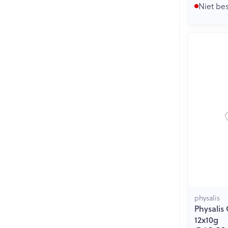
Niet be
physalis
Physalis
12x10g