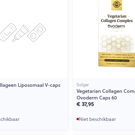
Toon meer
ging
Supplementen
Insectenwe
Mondmaskers
middelen
issen
 -
id
id
llageen Liposomaal V-caps
Solgar
Vegetarian Collagen Com
Ovoderm Caps 60
€ 37,95
Zelfbruiner
Scheren
schikbaar
Niet beschikbaar