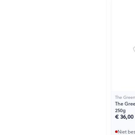
The Green
The Gree
250g
€ 36,00
Niet be