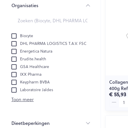
Creme, gel en 
Organisaties
Aerosol accesso
Blaren
filter
Zuurstof
Eelt
Eksteroog - lik
Ademhalingsst
Biocyte
Toon meer
DHL PHARMA LOGISTICS T.A.V. FSC
Spieren en ge
Energetica Natura
Erudite.health
Specifiek voo
GSA Healthcare
Naalden en sp
Lichaamsverzo
IXX Pharma
Infecties
Spuiten
Collagen
Keypharm BVBA
Deodorant
400g Refi
Oplossing voor 
Laboratoire Jaldes
Gezichtsverzor
€ 55,93
Luizen
Naalden
Toon meer
Aantal
Naalden voor i
pennaalden
Diagnostica
Dieetbeperkingen
Toon meer