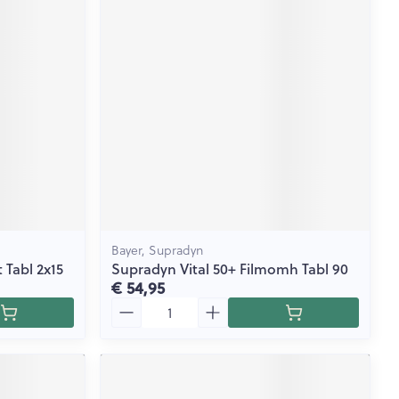
rende
Parfums en
geurproducten
Bayer, Supradyn
Tabl 2x15
Supradyn Vital 50+ Filmomh Tabl 90
€ 54,95
CBD
Aantal