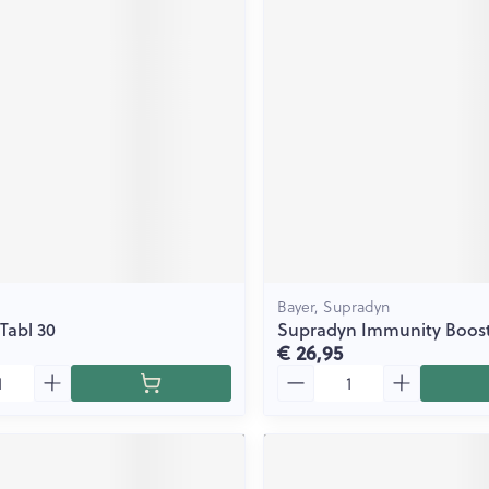
ging
Supplementen
Insectenwe
Mondmaskers
middelen
issen
 -
id
id
Bayer, Supradyn
Tabl 30
Supradyn Immunity Boost 
€ 26,95
Zelfbruiner
Scheren
Aantal