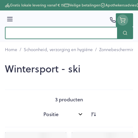
Ga naar de inhoud
Gratis lokale levering vanaf € 15
Veilige betalingen
Apothekersadvies
Menu
Zoek
Product, merk, categorie...
Home
/
Schoonheid, verzorging en hygiëne
/
Zonnebescherming
Wintersport - ski
3
producten
Sorteer op: