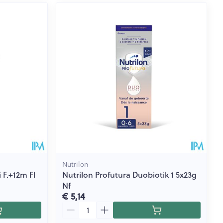
Nutrilon
 F.+12m Fl
Nutrilon Profutura Duobiotik 1 5x23g
Nf
€ 5,14
Aantal