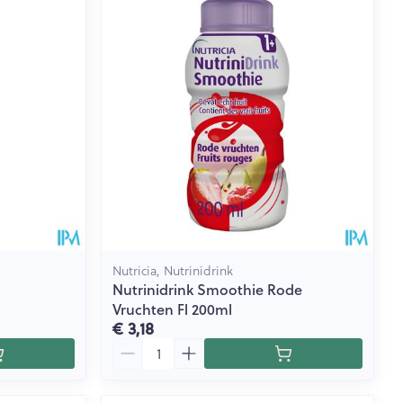
rende
Parfums en
geurproducten
Nutricia, Nutrinidrink
Nutrinidrink Smoothie Rode
Vruchten Fl 200ml
CBD
€ 3,18
Aantal