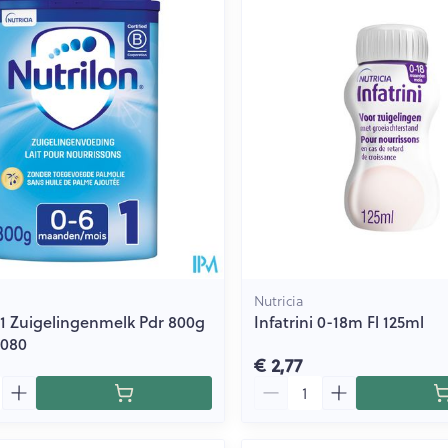
Toon meer
ging
Supplementen
Insectenwe
Mondmaskers
middelen
issen
 -
id
id
Nutricia
 1 Zuigelingenmelk Pdr 800g
Infatrini 0-18m Fl 125ml
7080
Zelfbruiner
Scheren
€ 2,77
Aantal