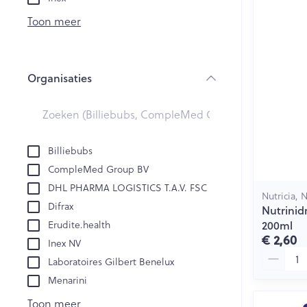
Creme, gel en 
Aerosol accesso
Blaren
Toon meer
Zuurstof
Eelt
Eksteroog - lik
Ademhalingsst
Organisaties
Toon meer
filter
Spieren en ge
Specifiek voo
Billiebubs
Naalden en sp
CompleMed Group BV
Lichaamsverzo
Infecties
DHL PHARMA LOGISTICS T.A.V. FSC
Spuiten
Nutricia, 
Deodorant
Difrax
Nutrinidr
Oplossing voor 
Gezichtsverzor
200ml
Erudite.health
Luizen
Naalden
€ 2,60
Inex NV
Aantal
Naalden voor i
Laboratoires Gilbert Benelux
pennaalden
Diagnostica
Menarini
Toon meer
Toon meer