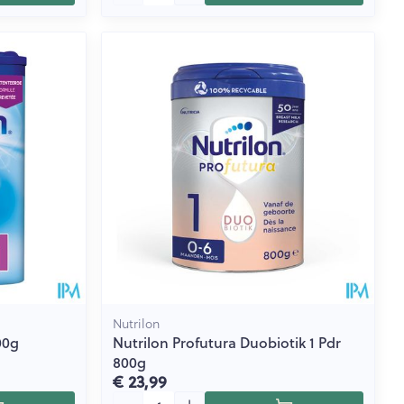
Nutrilon
00g
Nutrilon Profutura Duobiotik 1 Pdr
800g
€ 23,99
Aantal