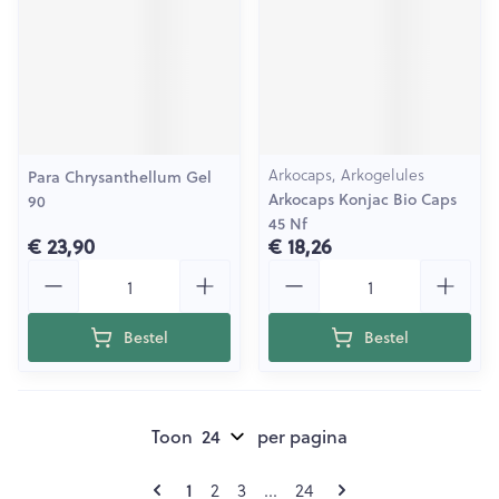
Arkocaps, Arkogelules
Para Chrysanthellum Gel
Arkocaps Konjac Bio Caps
90
45 Nf
€ 23,90
€ 18,26
Aantal
Aantal
Bestel
Bestel
Toon
per pagina
Pagina's
U lees momenteel pagina
Pagina
Pagina
Pagina
1
2
3
...
24