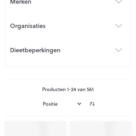
Merken
filter
Organisaties
filter
Dieetbeperkingen
filter
Producten
1
-
24
van
561
Sorteer op: