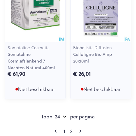
Somatoline Cosmetic
Bioholistic Diffusion
Somatoline
Celluligne Bio Amp
Cosm.afslankend 7
20x10ml
Nachten Natural 400ml
€ 61,90
€ 26,01
Niet beschikbaar
Niet beschikbaar
Toon
per pagina
Pagina's
U lees momenteel pagina
1
Pagina
2