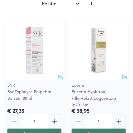
Sorteer op:
SVR
Eucerin
Svr Topialyse Palpebral
Eucerin Hyaluron
Balsem 30ml
Filler+elast.oogcontour
Ip20 15ml
€ 27,35
€ 38,95
Aantal
Aantal