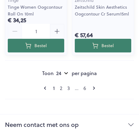
Tinge
Zeitschild
Tinge Women Oogcontour
Zeitschild Skin Aesthetics
Roll On 10ml
Oogcontour Cr Serum15ml
€ 34,25
Aantal
€ 57,64
Bestel
Bestel
Toon
per pagina
Pagina's
U lees momenteel pagina
1
Pagina
Pagina
Pagina
2
3
...
6
Neem contact met ons op