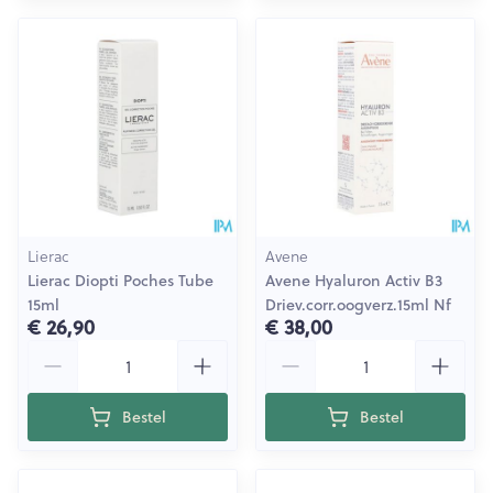
Lierac
Avene
Lierac Diopti Poches Tube
Avene Hyaluron Activ B3
15ml
Driev.corr.oogverz.15ml Nf
€ 26,90
€ 38,00
Aantal
Aantal
Bestel
Bestel