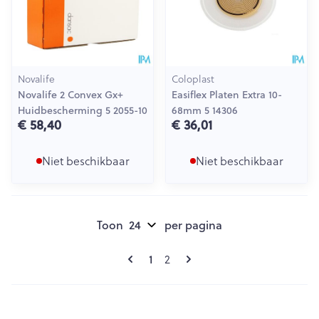
Novalife
Coloplast
Novalife 2 Convex Gx+
Easiflex Platen Extra 10-
Huidbescherming 5 2055-10
68mm 5 14306
€ 58,40
€ 36,01
Niet beschikbaar
Niet beschikbaar
Toon
per pagina
Pagina's
U lees momenteel pagina
1
Pagina
2