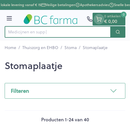
Dia 1 van 1
Ga naar de inhoud
lokale levering vanaf € 15
Veilige betalingen
Apothekersadvies
Snelle bes
0
0 artikelen
€ 0,00
Menu
Zoek
Product, merk, categorie...
Home
/
Thuiszorg en EHBO
/
Stoma
/
Stomaplaatje
Stomaplaatje
Filteren
Producten
1
-
24
van
40