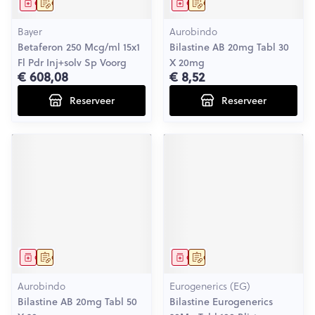
Geneesmiddel
Op voorschrift
Geneesmiddel
Op voorschrift
Bayer
Aurobindo
Betaferon 250 Mcg/ml 15x1
Bilastine AB 20mg Tabl 30
Fl Pdr Inj+solv Sp Voorg
X 20mg
€ 608,08
€ 8,52
Reserveer
Reserveer
Geneesmiddel
Op voorschrift
Geneesmiddel
Op voorschrift
Aurobindo
Eurogenerics (EG)
Bilastine AB 20mg Tabl 50
Bilastine Eurogenerics