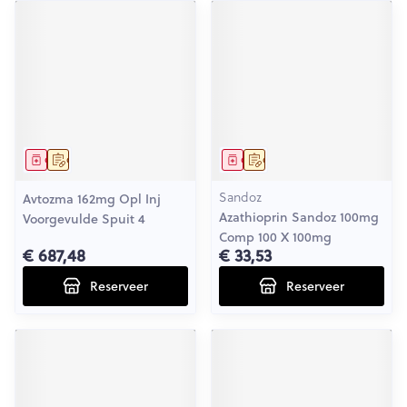
Geneesmiddel
Op voorschrift
Geneesmiddel
Op voorschrift
Sandoz
Avtozma 162mg Opl Inj
Azathioprin Sandoz 100mg
Voorgevulde Spuit 4
Comp 100 X 100mg
€ 687,48
€ 33,53
Reserveer
Reserveer