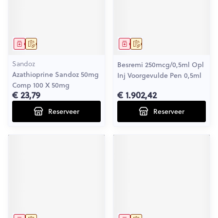
Geneesmiddel
Op voorschrift
Geneesmiddel
Op voorschrift
Sandoz
Besremi 250mcg/0,5ml Opl
Azathioprine Sandoz 50mg
Inj Voorgevulde Pen 0,5ml
Comp 100 X 50mg
€ 23,79
€ 1.902,42
Reserveer
Reserveer