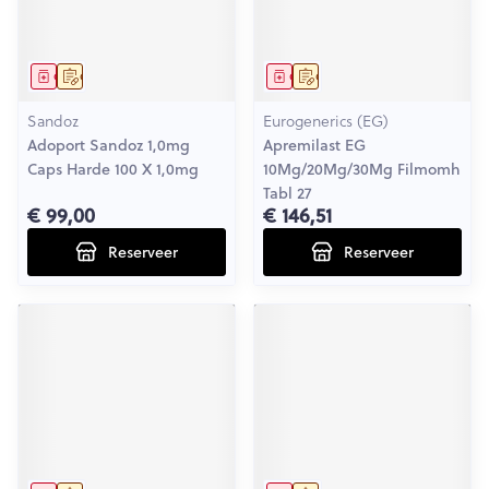
Geneesmiddel
Op voorschrift
Geneesmiddel
Op voorschrift
Sandoz
Eurogenerics (EG)
Adoport Sandoz 1,0mg
Apremilast EG
Caps Harde 100 X 1,0mg
10Mg/20Mg/30Mg Filmomh
Tabl 27
€ 99,00
€ 146,51
Reserveer
Reserveer