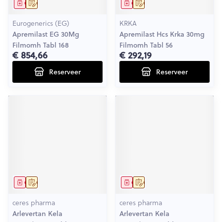
Geneesmiddel
Op voorschrift
Geneesmiddel
Op voorschrift
Eurogenerics (EG)
KRKA
Apremilast EG 30Mg
Apremilast Hcs Krka 30mg
Filmomh Tabl 168
Filmomh Tabl 56
€ 854,66
€ 292,19
Reserveer
Reserveer
Geneesmiddel
Op voorschrift
Geneesmiddel
Op voorschrift
ceres pharma
ceres pharma
Arlevertan Kela
Arlevertan Kela