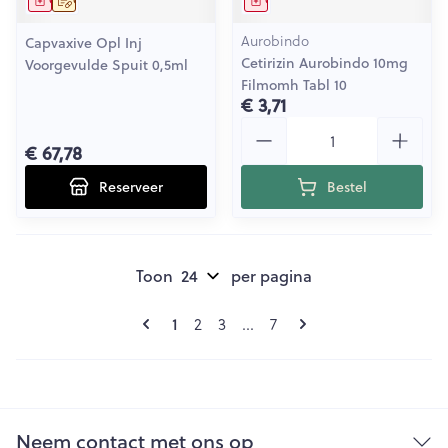
Geneesmiddel
Op voorschrift
Geneesmiddel
Aurobindo
Capvaxive Opl Inj
Cetirizin Aurobindo 10mg
Voorgevulde Spuit 0,5ml
Filmomh Tabl 10
€ 3,71
Aantal
€ 67,78
Reserveer
Bestel
Toon
per pagina
Pagina's
U lees momenteel pagina
1
Pagina
Pagina
Pagina
2
3
...
7
Neem contact met ons op