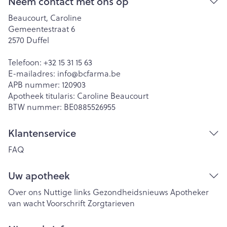
Neem contact met ons op
Beaucourt, Caroline
Gemeentestraat 6
2570
Duffel
Telefoon:
+32 15 31 15 63
E-mailadres:
info@
bcfarma.be
APB nummer:
120903
Apotheek titularis:
Caroline Beaucourt
BTW nummer:
BE0885526955
Klantenservice
FAQ
Uw apotheek
Over ons
Nuttige links
Gezondheidsnieuws
Apotheker
van wacht
Voorschrift
Zorgtarieven