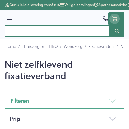
Ga naar de inhoud
Gratis lokale levering vanaf € 15
Veilige betalingen
Apothekersadvies
Menu
Zoek
Product, merk, categorie...
Home
/
Thuiszorg en EHBO
/
Wondzorg
/
Fixatiewindels
/
Niet
Niet zelfklevend
fixatieverband
Filteren
Doorgaan naar productlijst
Prijs
filter