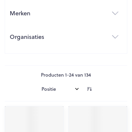
Merken
filter
Organisaties
filter
Producten
1
-
24
van
134
Sorteer op: