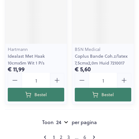
Hartmann
BSN Medical
Idealast Met Haak
Coplus Bande Coh.z/latex
10cmx5m Wit 1 P/s
7,5cmx2,0m Huid 7210017
€ 11,99
€ 5,60
Aantal
Aantal
Bestel
Bestel
Toon
per pagina
Pagina's
U lees momenteel pagina
Pagina
Pagina
Pagina
1
2
3
...
6