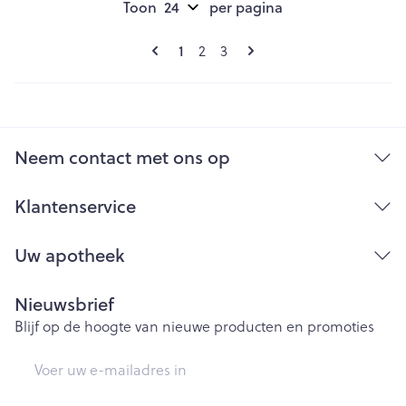
Toon
per pagina
Pagina's
U lees momenteel pagina
Pagina
Pagina
1
2
3
Neem contact met ons op
Klantenservice
Uw apotheek
Nieuwsbrief
Blijf op de hoogte van nieuwe producten en promoties
E-mail adres