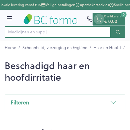
Dia 1 van 1
Ga naar de inhoud
lokale levering vanaf € 15
Veilige betalingen
Apothekersadvies
Snelle bes
0
0 artikelen
Menu
€ 0,00
M
Zoek
Product, merk, categorie...
Home
/
Schoonheid, verzorging en hygiëne
/
Haar en Hoofd
/
B
Beschadigd haar en
hoofdirritatie
Filteren