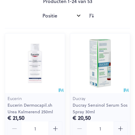
Producten
1
-
24
van
53
Sorteer op:
Eucerin
Ducray
Eucerin Dermocapil.sh
Ducray Sensinol Serum Sos
Urea Kalmerend 250ml
Spray 30ml
€ 21,50
€ 20,50
Aantal
Aantal