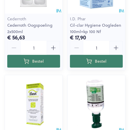
Cederroth
I.D. Phar
Cederroth Oogspoeling
Cil-clar Hygiene Oogleden
2x500ml
100ml+kp 100 Nf
€ 56,63
€ 17,90
Aantal
Aantal
Bestel
Bestel