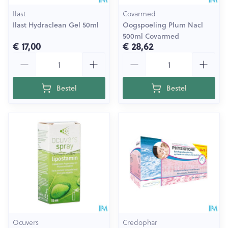
Ilast
Covarmed
Ilast Hydraclean Gel 50ml
Oogspoeling Plum Nacl
500ml Covarmed
€ 17,00
€ 28,62
Aantal
Aantal
Bestel
Bestel
Ocuvers
Credophar