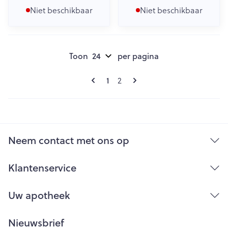
Niet beschikbaar
Niet beschikbaar
Toon
per pagina
Pagina's
U lees momenteel pagina
Pagina
1
2
Neem contact met ons op
Klantenservice
Uw apotheek
Nieuwsbrief