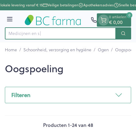
Dia 1 van 1
Ga naar de inhoud
lokale levering vanaf € 15
Veilige betalingen
Apothekersadvies
Snelle bes
0
0 artikelen
Menu
€ 0,00
Zoek
Product, merk, categorie...
Home
/
Schoonheid, verzorging en hygiëne
/
Ogen
/
Oogspoeli
Oogspoeling
Filteren
Producten
1
-
24
van
48