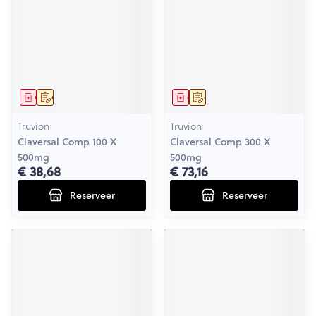
Geneesmiddel
Op voorschrift
Geneesmiddel
Op voorschrift
Truvion
Truvion
Claversal Comp 100 X
Claversal Comp 300 X
500mg
500mg
€ 38,68
€ 73,16
Reserveer
Reserveer