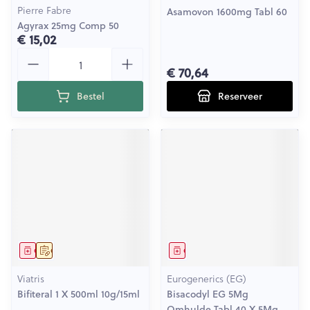
Pierre Fabre
Asamovon 1600mg Tabl 60
Agyrax 25mg Comp 50
€ 15,02
Aantal
€ 70,64
Bestel
Reserveer
Geneesmiddel
Op voorschrift
Geneesmiddel
Viatris
Eurogenerics (EG)
Bifiteral 1 X 500ml 10g/15ml
Bisacodyl EG 5Mg
Omhulde Tabl 40 X 5Mg