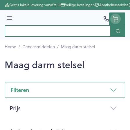
Ga naar de inhoud
Gratis lokale levering vanaf € 15
Veilige betalingen
Apothekersadvies
Menu
Zoek
Product, merk, categorie...
Home
/
Geneesmiddelen
/
Maag darm stelsel
Maag darm stelsel
Filteren
Doorgaan naar productlijst
Prijs
filter