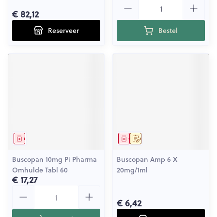
Aantal
€ 82,12
Reserveer
Bestel
Geneesmiddel
Geneesmiddel
Op voorschrift
Buscopan 10mg Pi Pharma
Buscopan Amp 6 X
Omhulde Tabl 60
20mg/1ml
€ 17,27
Aantal
€ 6,42