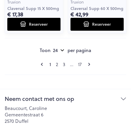
Truvion
Truvion
Claversal Supp 15 X 500mg
Claversal Supp 60 X 500mg
€ 17,38
€ 42,99
Reserveer
Reserveer
Toon
per pagina
Pagina's
U lees momenteel pagina
Pagina
Pagina
Pagina
1
2
3
...
17
Neem contact met ons op
Beaucourt, Caroline
Gemeentestraat 6
2570
Duffel