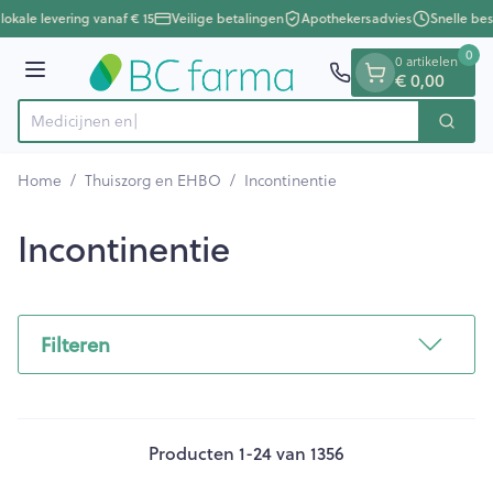
Dia 1 van 1
Ga naar de inhoud
okale levering vanaf € 15
Veilige betalingen
Apothekersadvies
Snelle bes
0
0 artikelen
Menu
€ 0,00
Zoek
Product, merk, categorie...
Home
/
Thuiszorg en EHBO
/
Incontinentie
Incontinentie
Filteren
Producten
1
-
24
van
1356