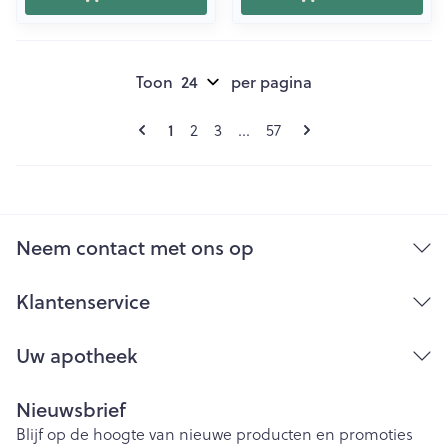
Toon
per pagina
Pagina's
U lees momenteel pagina
Pagina
Pagina
Pagina
1
2
3
...
57
Neem contact met ons op
Klantenservice
Uw apotheek
Nieuwsbrief
Blijf op de hoogte van nieuwe producten en promoties