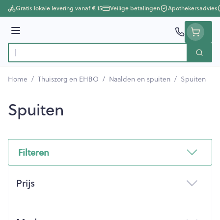
Ga naar de inhoud
Gratis lokale levering vanaf € 15
Veilige betalingen
Apothekersadvies
Menu
Zoek
Product, merk, categorie...
Home
/
Thuiszorg en EHBO
/
Naalden en spuiten
/
Spuiten
Spuiten
Filteren
Doorgaan naar productlijst
Prijs
filter