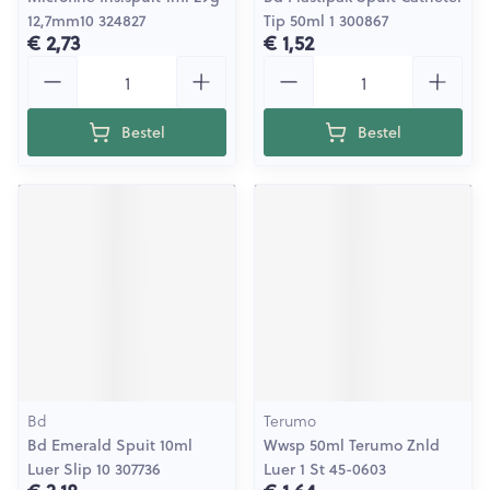
12,7mm10 324827
Tip 50ml 1 300867
€ 2,73
€ 1,52
Aantal
Aantal
Bestel
Bestel
Bd
Terumo
Bd Emerald Spuit 10ml
Wwsp 50ml Terumo Znld
Luer Slip 10 307736
Luer 1 St 45-0603