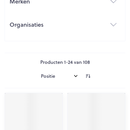
Merken
filter
Organisaties
filter
Producten
1
-
24
van
108
Sorteer op: