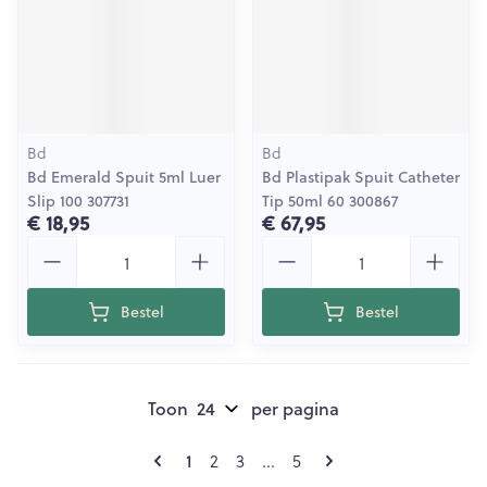
Bd
Bd
Bd Emerald Spuit 5ml Luer
Bd Plastipak Spuit Catheter
Slip 100 307731
Tip 50ml 60 300867
€ 18,95
€ 67,95
Aantal
Aantal
Bestel
Bestel
Toon
per pagina
Pagina's
U lees momenteel pagina
Pagina
Pagina
Pagina
1
2
3
...
5