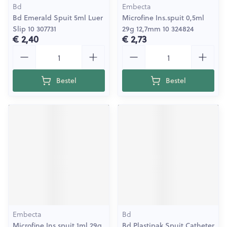
Bd
Embecta
Bd Emerald Spuit 5ml Luer
Microfine Ins.spuit 0,5ml
Slip 10 307731
29g 12,7mm 10 324824
€ 2,40
€ 2,73
Aantal
Aantal
Bestel
Bestel
Embecta
Bd
Microfine Ins.spuit 1ml 29g
Bd Plastipak Spuit Catheter