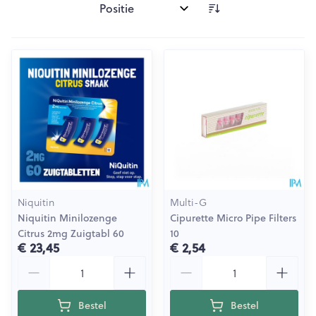
Sorteer op:
Niquitin
Multi-G
Niquitin Minilozenge
Cipurette Micro Pipe Filters
Citrus 2mg Zuigtabl 60
10
€ 23,45
€ 2,54
Aantal
Aantal
Bestel
Bestel