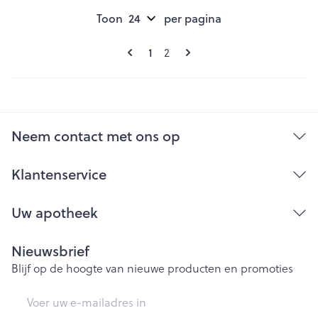
Toon
per pagina
Pagina's
U lees momenteel pagina
Pagina
1
2
Neem contact met ons op
Klantenservice
Uw apotheek
Nieuwsbrief
Blijf op de hoogte van nieuwe producten en promoties
E-mail adres