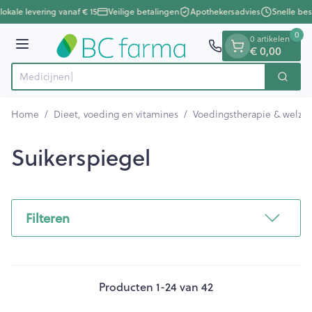
Dia 1 van 1
Ga naar de inhoud
lokale levering vanaf € 15
Veilige betalingen
Apothekersadvies
Snelle bes
0
0 artikelen
Menu
€ 0,00
Zoek
Product, merk, categorie...
Home
/
Dieet, voeding en vitamines
/
Voedingstherapie & welzij
Suikerspiegel
Filteren
Producten
1
-
24
van
42