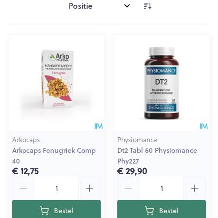
Sorteer op:
Arkocaps
Physiomance
Arkocaps Fenugriek Comp
Dt2 Tabl 60 Physiomance
40
Phy227
€ 12,75
€ 29,90
Aantal
Aantal
Bestel
Bestel