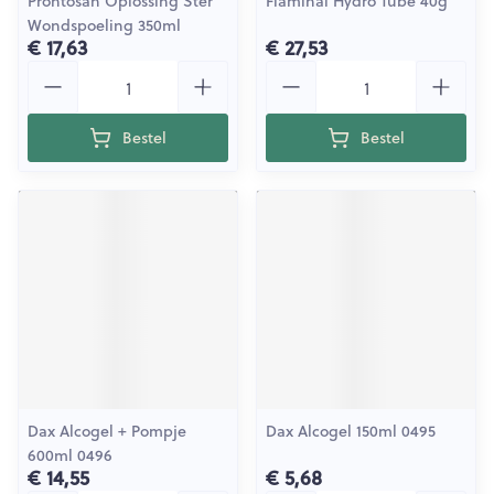
Prontosan Oplossing Ster
Flaminal Hydro Tube 40g
Wondspoeling 350ml
€ 17,63
€ 27,53
Aantal
Aantal
Bestel
Bestel
Dax Alcogel + Pompje
Dax Alcogel 150ml 0495
600ml 0496
€ 14,55
€ 5,68