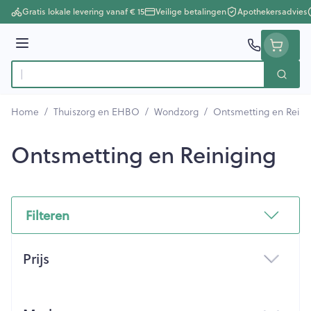
Ga naar de inhoud
Gratis lokale levering vanaf € 15
Veilige betalingen
Apothekersadvies
Menu
Zoek
Product, merk, categorie...
Home
/
Thuiszorg en EHBO
/
Wondzorg
/
Ontsmetting en Reini
Ontsmetting en Reiniging
Filteren
Doorgaan naar productlijst
Prijs
filter