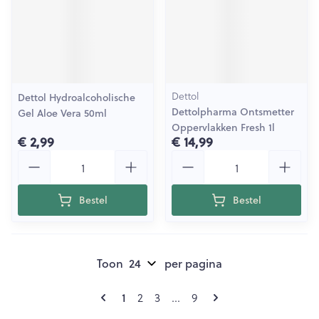
Dettol
Dettol Hydroalcoholische
Dettolpharma Ontsmetter
Gel Aloe Vera 50ml
Oppervlakken Fresh 1l
€ 2,99
€ 14,99
Aantal
Aantal
Bestel
Bestel
Toon
per pagina
Pagina's
U lees momenteel pagina
Pagina
Pagina
Pagina
1
2
3
...
9