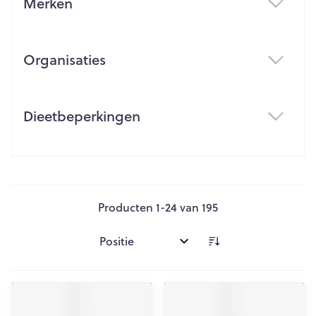
Merken
filter
Organisaties
filter
Dieetbeperkingen
filter
Producten
1
-
24
van
195
Sorteer op: