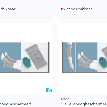
schikbaar
Niet beschikbaar
Advys
eboogbeschermers
Hiel-elleboogbeschermer