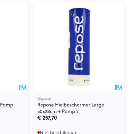
rende
Parfums en
geurproducten
Repose
+ Pomp
Repose Hielbeschermer Large
CBD
50x28cm + Pomp 2
€ 257,70
Niet beschikbaar