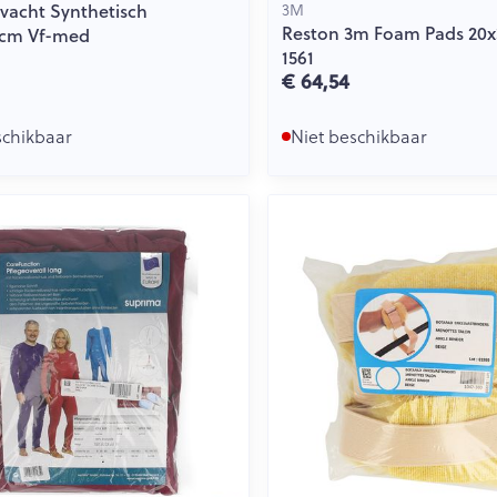
vacht Synthetisch
3M
Reston 3m Foam Pads 20x
cm Vf-med
1561
€ 64,54
schikbaar
Niet beschikbaar