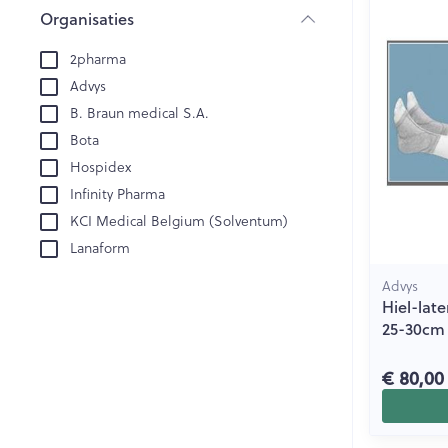
Creme, gel en 
Organisaties
Aerosol accesso
Blaren
filter
2pharma
Zuurstof
Eelt
Advys
Eksteroog - lik
Ademhalingsst
B. Braun medical S.A.
Toon meer
Bota
Hospidex
Spieren en ge
Infinity Pharma
Specifiek voo
KCI Medical Belgium (Solventum)
Naalden en sp
Lanaform
Lichaamsverzo
Infecties
Spuiten
Advys
Deodorant
Hiel-lat
Oplossing voor 
Gezichtsverzor
25-30cm
Luizen
Naalden
€ 80,00
Naalden voor i
pennaalden
Diagnostica
Toon meer