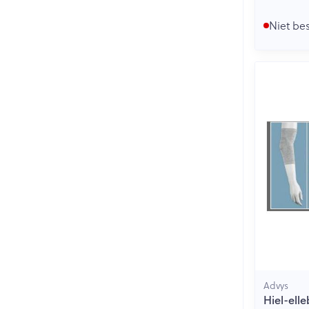
Niet be
Advys
Hiel-ell