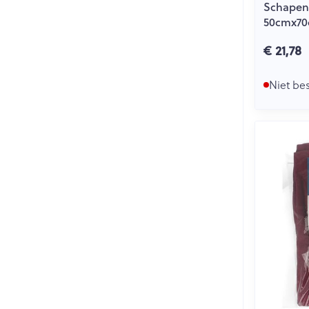
Schapen
50cmx70
€ 21,78
Niet be