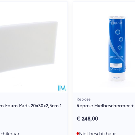
Toon meer
ging
Supplementen
Insectenwe
Mondmaskers
middelen
issen
 -
id
id
Repose
m Foam Pads 20x30x2,5cm 1
Repose Hielbeschermer 
Zelfbruiner
Scheren
€ 248,00
schikbaar
Niet beschikbaar