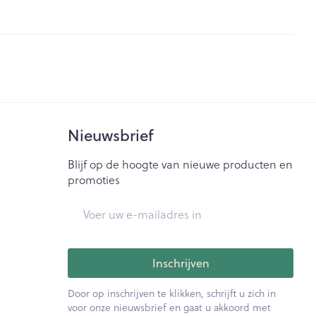
je
Badkamer
Bed
ng zon
Doorliggen - decubitis
ie
Urinewegen
Toon meer
id, spanning
Stoppen met roken
Nieuwsbrief
t en intieme
Gezichtsreiniging -
Blijf op de hoogte van nieuwe producten en
ontschminken
n Orthopedie
Instrumenten
promoties
sche
Anti tumor middelen
en
Reinigingsmelk, - crème, -
E-mail adres
ie
olie en gel
jn
Tonic - lotion
Anesthesie
zorging
Micellair water
Inschrijven
Specifiek voor de ogen
ie
Diverse geneesmiddelen
Door op inschrijven te klikken, schrijft u zich in
et
Toon meer
voor onze nieuwsbrief en gaat u akkoord met