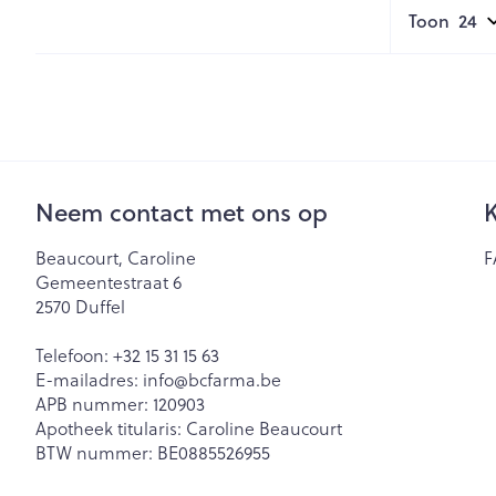
Creme, gel en 
Toon
Aerosol accesso
Blaren
Zuurstof
Eelt
Eksteroog - lik
Ademhalingsst
Toon meer
Spieren en ge
Neem contact met ons op
K
Specifiek voo
Beaucourt, Caroline
F
Naalden en sp
Gemeentestraat 6
Lichaamsverzo
Infecties
2570
Duffel
Spuiten
Deodorant
Oplossing voor 
Telefoon:
+32 15 31 15 63
Gezichtsverzor
Luizen
E-mailadres:
info@
bcfarma.be
Naalden
APB nummer:
120903
Naalden voor i
Apotheek titularis:
Caroline Beaucourt
pennaalden
Diagnostica
BTW nummer:
BE0885526955
Toon meer