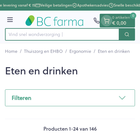
Dia 1 van 1
Ga naar de inhoud
e levering vanaf € 15
Veilige betalingen
Apothekersadvies
Snelle beschikb
0
0 artikelen
Menu
€ 0,00
Vind snel wondverzorging en verband
Zoek
Product, merk, categorie...
Home
/
Thuiszorg en EHBO
/
Ergonomie
/
Eten en drinken
Eten en drinken
Filteren
Producten
1
-
24
van
146