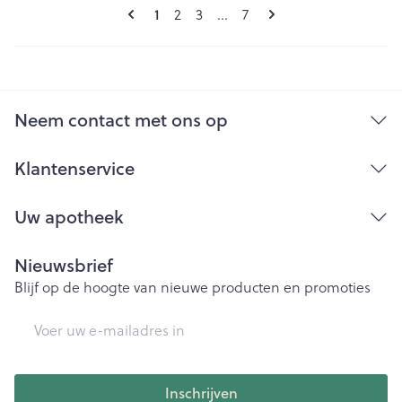
Pagina's
U lees momenteel pagina
Pagina
Pagina
Pagina
1
2
3
...
7
Neem contact met ons op
Klantenservice
Uw apotheek
Nieuwsbrief
Blijf op de hoogte van nieuwe producten en promoties
E-mail adres
Inschrijven