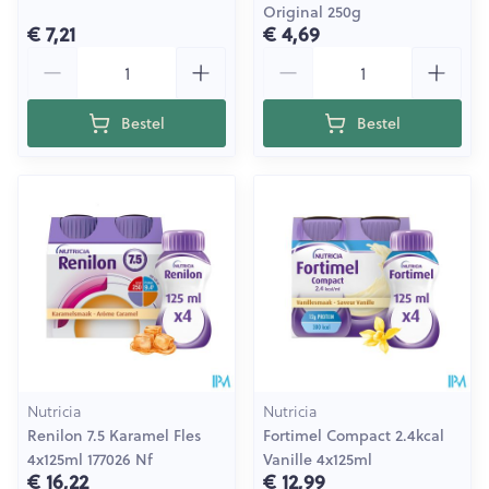
Original 250g
€ 7,21
€ 4,69
Aantal
Aantal
Bestel
Bestel
Nutricia
Nutricia
Renilon 7.5 Karamel Fles
Fortimel Compact 2.4kcal
4x125ml 177026 Nf
Vanille 4x125ml
€ 16,22
€ 12,99