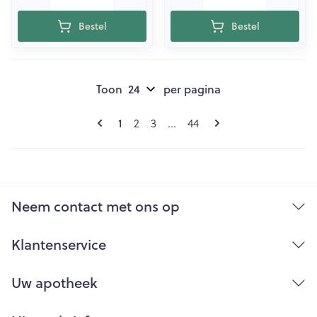
Bestel
Bestel
Toon
per pagina
Pagina's
U lees momenteel pagina
1
Pagina
Pagina
Pagina
2
3
...
44
Neem contact met ons op
Klantenservice
Uw apotheek