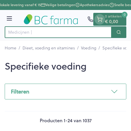
Dia 1 van 1
Ga naar de inhoud
okale levering vanaf € 15
Veilige betalingen
Apothekersadvies
Snelle bes
0
0 artikelen
€ 0,00
Menu
Zoek
Product, merk, categorie...
Home
/
Dieet, voeding en vitamines
/
Voeding
/
Specifieke voe
Specifieke voeding
Filteren
Producten
1
-
24
van
1037