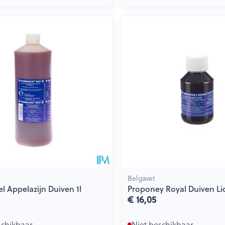
Belgavet
 Appelazijn Duiven 1l
Proponey Royal Duiven Li
€ 16,05
schikbaar
Niet beschikbaar