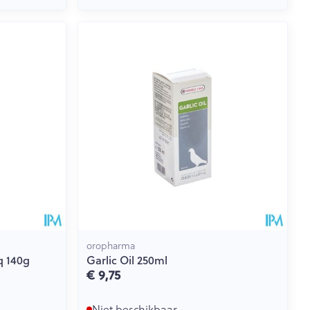
oropharma
q 140g
Garlic Oil 250ml
€ 9,75
Niet beschikbaar