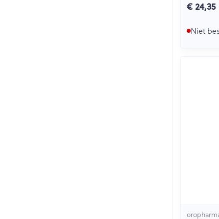
€ 24,35
Niet be
oropharm