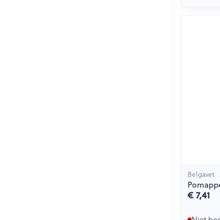
Belgavet
Pomappel
€ 7,41
Niet be