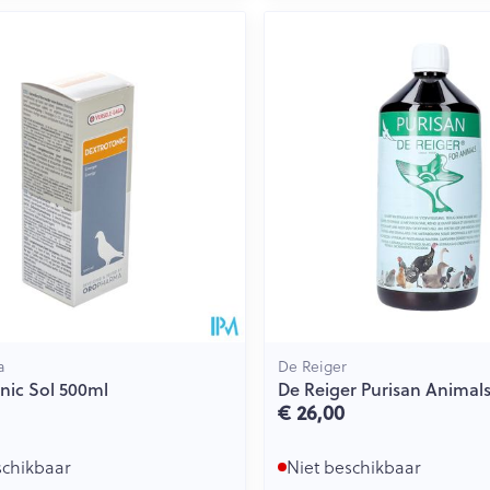
Toon meer
ging
Supplementen
Insectenwe
Mondmaskers
middelen
issen
 -
id
id
a
De Reiger
Zelfbruiner
Scheren
nic Sol 500ml
De Reiger Purisan Animals 
€ 26,00
schikbaar
Niet beschikbaar