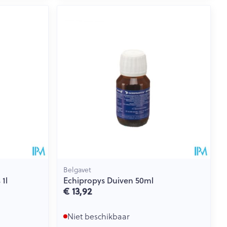
rende
Parfums en
geurproducten
Belgavet
CBD
1l
Echipropys Duiven 50ml
€ 13,92
Niet beschikbaar