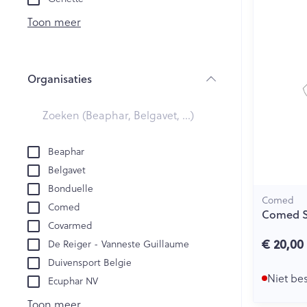
Creme, gel en 
Aerosol accesso
Blaren
Toon meer
Zuurstof
Eelt
Eksteroog - lik
Ademhalingsst
Organisaties
Toon meer
filter
Spieren en ge
Specifiek voo
Beaphar
Naalden en sp
Belgavet
Lichaamsverzo
Infecties
Bonduelle
Spuiten
Deodorant
Comed
Comed
Oplossing voor 
Comed St
Gezichtsverzor
Covarmed
Luizen
Naalden
€ 20,00
De Reiger - Vanneste Guillaume
Naalden voor i
Duivensport Belgie
pennaalden
Niet be
Diagnostica
Ecuphar NV
Toon meer
Toon meer