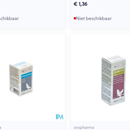
€ 1,36
schikbaar
Niet beschikbaar
a
oropharma