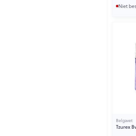
Niet be
Belgavet
Tzurex B