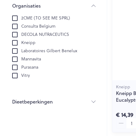
Creme, gel en 
Organisaties
Aerosol accesso
Blaren
filter
2CME (TO SEE ME SPRL)
Zuurstof
Eelt
Consulta Belgium
Eksteroog - lik
Ademhalingsst
DECOLA NUTRACEUTICS
Toon meer
Kneipp
Laboratoires Gilbert Benelux
Spieren en ge
Mannavita
Specifiek voo
Purasana
Naalden en sp
Vitry
Lichaamsverzo
Infecties
Spuiten
Kneipp
Deodorant
Kneipp B
Oplossing voor 
Gezichtsverzor
Eucalypt
Dieetbeperkingen
Luizen
Naalden
filter
€ 14,39
Naalden voor i
Aantal
pennaalden
Diagnostica
Toon meer