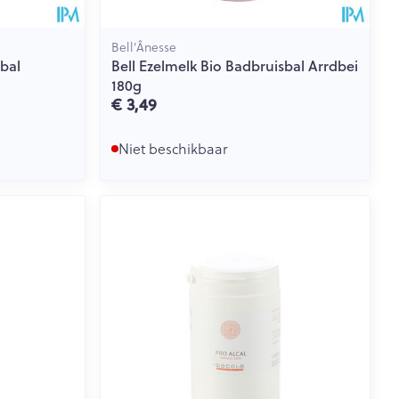
Bell’Ânesse
sbal
Bell Ezelmelk Bio Badbruisbal Arrdbei
180g
€ 3,49
Niet beschikbaar