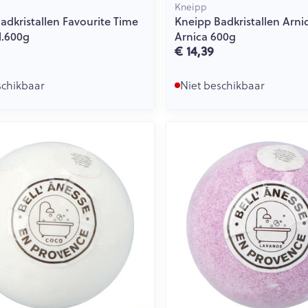
Kneipp
adkristallen Favourite Time
Kneipp Badkristallen Arni
l.600g
Arnica 600g
€ 14,39
schikbaar
Niet beschikbaar