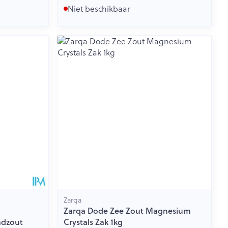
Niet beschikbaar
Zarqa
Zarqa Dode Zee Zout Magnesium
adzout
Crystals Zak 1kg