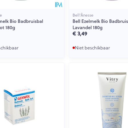
se
Bell’Ânesse
lmelk Bio Badbruisbal
Bell Ezelmelk Bio Badbrui
ot 180g
Lavandel 180g
€ 3,49
schikbaar
Niet beschikbaar