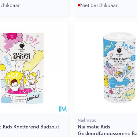
schikbaar
Niet beschikbaar
Nailmatic
c Kids Knetterend Badzout
Nailmatic Kids
g
Gekleurd&mousserend B