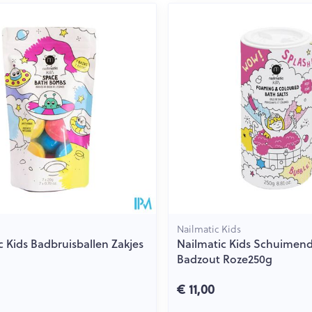
Toon meer
ging
Supplementen
Insectenwe
Mondmaskers
middelen
issen
 -
id
id
Nailmatic Kids
c Kids Badbruisballen Zakjes
Nailmatic Kids Schuimen
Zelfbruiner
Scheren
Badzout Roze250g
€ 11,00