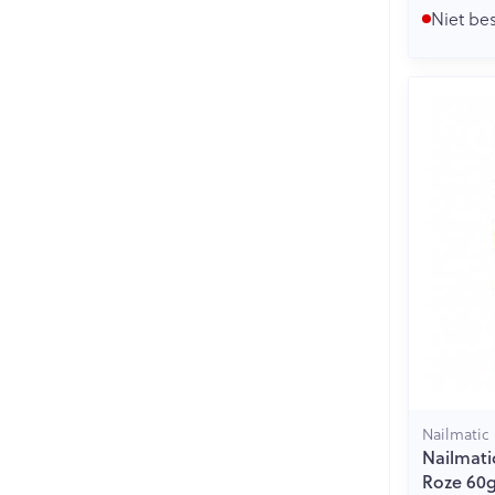
Niet be
Nailmatic
Nailmati
Roze 60