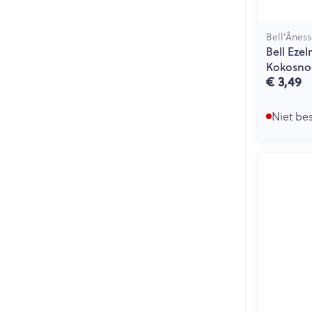
Bell’Ânes
Bell Eze
Kokosno
€ 3,49
Niet be