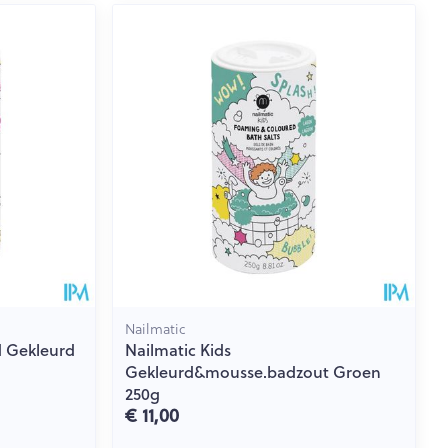
rende
Parfums en
geurproducten
Nailmatic
d Gekleurd
Nailmatic Kids
CBD
Gekleurd&mousse.badzout Groen
250g
€ 11,00