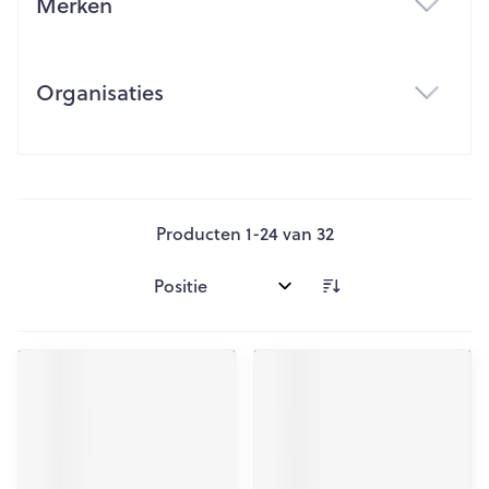
Merken
filter
Organisaties
filter
Producten
1
-
24
van
32
Sorteer op: