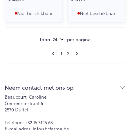
Niet beschikbaar
Niet beschikbaar
Toon
per pagina
Pagina's
U lees momenteel pagina
1
Pagina
2
Neem contact met ons op
Beaucourt, Caroline
Gemeentestraat 6
2570
Duffel
Telefoon:
+32 15 31 15 63
E-mailadres:
info@
bcfarma.be