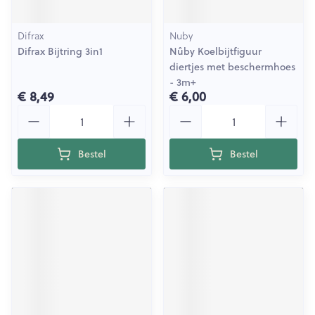
Difrax
Nuby
Difrax Bijtring 3in1
Nûby Koelbijtfiguur
diertjes met beschermhoes
- 3m+
€ 8,49
€ 6,00
Aantal
Aantal
Bestel
Bestel