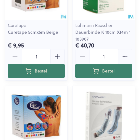
CureTape
Lohmann Rauscher
Curetape 5cmx5m Beige
Dauerbinde K 10cm X14m 1
105907
€ 9,95
€ 40,70
Aantal
Aantal
Bestel
Bestel