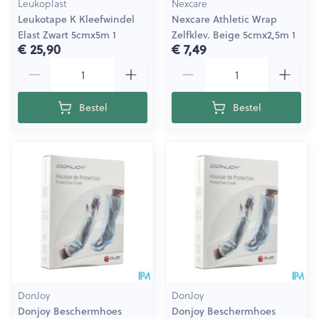
Leukoplast
Nexcare
Leukotape K Kleefwindel
Nexcare Athletic Wrap
Elast Zwart 5cmx5m 1
Zelfklev. Beige 5cmx2,5m 1
€ 25,90
€ 7,49
Aantal
Aantal
Bestel
Bestel
DonJoy
DonJoy
Donjoy Beschermhoes
Donjoy Beschermhoes