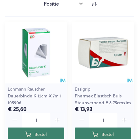
Sorteer op:
Lohmann Rauscher
Easigrip
Dauerbinde K 12cm X 7m 1
Pharmex Elastisch Buis
105906
Steunverband E 8.75cmx1m
€ 25,60
€ 13,93
Aantal
Aantal
Bestel
Bestel