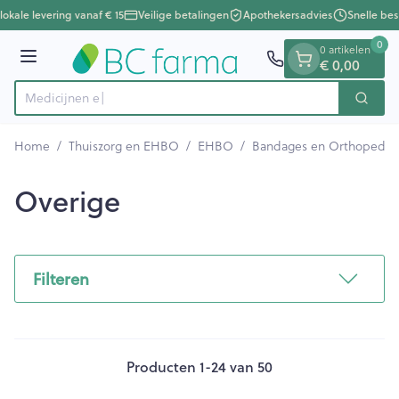
Dia 1 van 1
Ga naar de inhoud
okale levering vanaf € 15
Veilige betalingen
Apothekersadvies
Snelle bes
0
0 artikelen
Menu
€ 0,00
Zoek
Product, merk, categorie...
Home
/
Thuiszorg en EHBO
/
EHBO
/
Bandages en Orthopedie 
Overige
Filteren
Producten
1
-
24
van
50