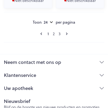
Niet beschikbaar
Niet beschikbaar
Toon
per pagina
Pagina's
U lees momenteel pagina
Pagina
Pagina
1
2
3
Neem contact met ons op
Klantenservice
Uw apotheek
Nieuwsbrief
Blijf op de hoogte van nieuwe producten en promoties