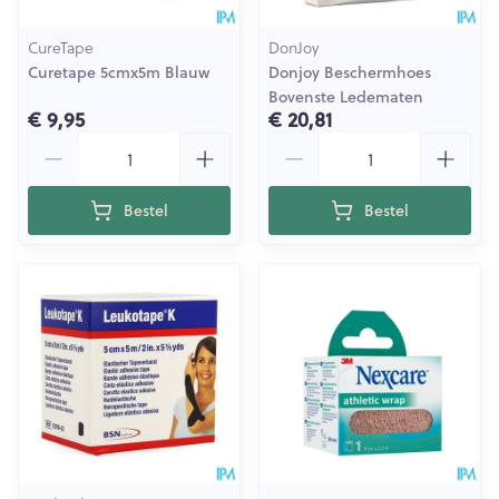
CureTape
DonJoy
Curetape 5cmx5m Blauw
Donjoy Beschermhoes
Bovenste Ledematen
€ 9,95
€ 20,81
Aantal
Aantal
Bestel
Bestel